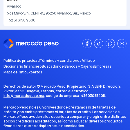
Alvarado
5 de Mayo S/N, CENTRO, 95250 Alvarado, Ver., Mexico
+52 81 8156 9600
Política de privacidad
Términos y condiciones
Afiliado
Diccionario financiero
Buscador de Bancos y Cajeros
Empresas
Mapa del sitio
Expertos
Derechos de autor ©
Mercado Peso
. Propietario:
SIA JEFF
. Dirección:
Viktorijas 25, Jelgava, Letonia
, correo electrónico:
info@mercadopeso.mx
, código de empresa:
43603085405
.
Mercado Peso no es un proveedor de préstamos ni de tarjetas de
crédito y no emite préstamos ni tarjetas de crédito. Los servicios de
Mercado Peso ayudan a los usuarios a comparar y elegir entre distintos
socios crediticios acreditados, así como a buscar diversos productos
financieros que se adapten a sus necesidades.