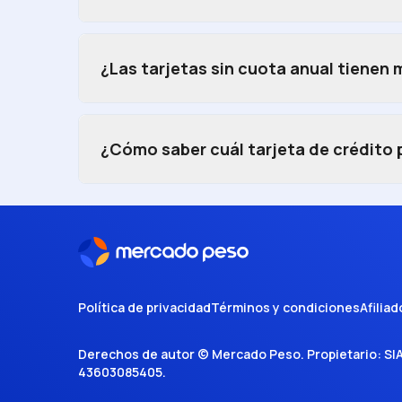
¿Las tarjetas sin cuota anual tienen
¿Cómo saber cuál tarjeta de crédito
Política de privacidad
Términos y condiciones
Afiliad
Derechos de autor ©
Mercado Peso
. Propietario:
SI
43603085405
.