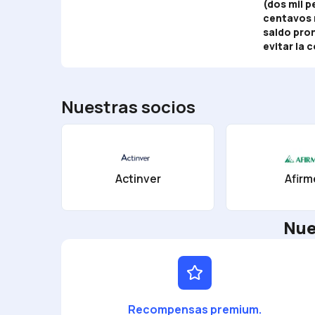
(dos mil 
centavos 
saldo pro
evitar la 
Nuestras socios
Actinver
Afirm
Nue
Recompensas premium.