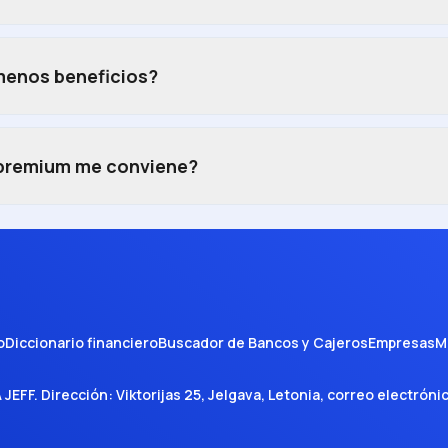
 menos beneficios?
 premium me conviene?
o
Diccionario financiero
Buscador de Bancos y Cajeros
Empresas
M
A JEFF
. Dirección:
Viktorijas 25, Jelgava, Letonia
, correo electróni