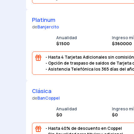
Platinum
de
Banjercito
Anualidad
Ingreso m
$1500
$360000
- Hasta 4 Tarjetas Adicionales sin comisión
- Opción de traspaso de saldos de Tarjeta 
- Asistencia Telefónica los 365 días del 
Clásica
de
BanCoppel
Anualidad
Ingreso m
$0
$0
- Hasta 40% de descuento en Coppel