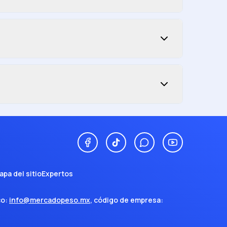
apa del sitio
Expertos
co:
info@mercadopeso.mx
, código de empresa: