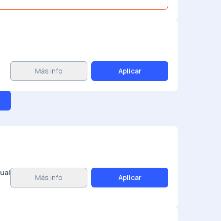
Más info
Aplicar
ual
Más info
Aplicar