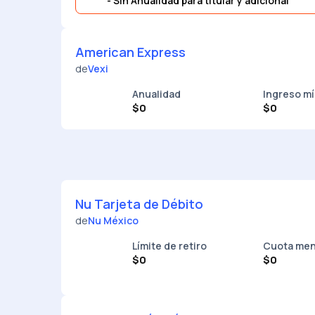
- Sin Anualidad para titular y adicional
American Express
de
Vexi
Anualidad
Ingreso m
$0
$0
Nu Tarjeta de Débito
de
Nu México
Límite de retiro
Cuota men
$0
$0