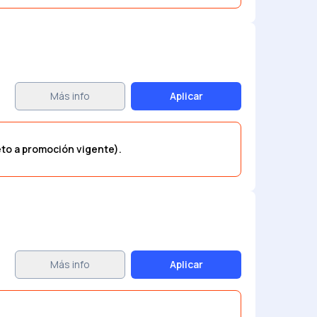
Más info
Aplicar
eto a promoción vigente).
Más info
Aplicar