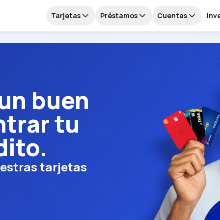
Tarjetas
Préstamos
Cuentas
Inv
 un buen
trar tu
dito.
estras tarjetas