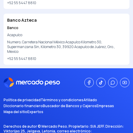
+52 55 5447 8810
Banco Azteca
Banco
Acapulco
Numero, Carretera Nacional México Acapulco Kilometro 30,
Supermanzana Sin, Kilometro 30, 39920 Acapulco de Juárez, Gro.,
Mexico
+52 55 5447 8810
Política de privacidad
Términos y condiciones
Afiliado
Diccionario financiero
Buscador de Bancos y Cajeros
Empresas
Mapa del sitio
Expertos
Derechos de autor ©
Mercado Peso
. Propietario:
SIA JEFF
. Dirección:
Viktorijas 25, Jelgava, Letonia
, correo electrónico: