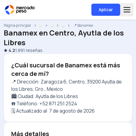
Aplicar
Página principal
...
...
...
📍 Banamex
Banamex
en
Centro, Ayutla de los
Libres
★
4.2
1,891
reseñas
¿Cuál sucursal de Banamex está más
cerca de mí?
📍 Dirección: Zaragoza 6, Centro, 39200 Ayutla de
los Libres, Gro., Mexico
🏙️ Ciudad: Ayutla de los Libres
☎️ Teléfono: +52 871 251 2524
🗓️ Actualizado al:
7 de agosto de 2026
Más detalles