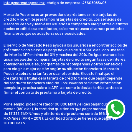
info@mercadopeso.mx
, código de empresa:
43603085405
.
Mercado Peso no es un proveedor de préstamos ni de tarjetas de
crédito y no emite préstamos ni tarjetas de crédito. Los servicios de
Mercado Peso ayudan a los usuarios a comparar y elegir entre distintos
socios crediticios acreditados, así como a buscar diversos productos
financieros que se adapten a sus necesidades.
El servicio de Mercado Peso ayuda a los usuarios a encontrar socios de
préstamos con plazos de pago flexibles de 91 a 360 días, con una tasa
de interés APR mínima del 0% y máxima del 20%. De igual manera, los
usuarios pueden comparar tarjetas de crédito según tasas de interés,
comisiones anuales, programas de recompensas y otros beneficios
para elegir la mejor opción según su situación financiera. Mercado
Peso no cobra una tarifa por usar el servicio. El costo final que el
prestatario o titular de la tarjeta de crédito tiene que pagar depende
del producto financiero elegido. Los usuarios recibirán información
completa y precisa sobre la APR, así como todas las tarifas, antes de
firmar el contrato de préstamo o tarjeta de crédito.
Por ejemplo, pides prestado 100'000 MXN y eliges pagar cuotas en 6
meses (180 días), la cantidad que tienes que pagar mensualmente es
de 18'333,3 MXN/mes y el interés del préstamo será de 166.666,7
MXN/mes (APR = 20%). La cantidad total que tienes que pagar es
110'000 MXN.