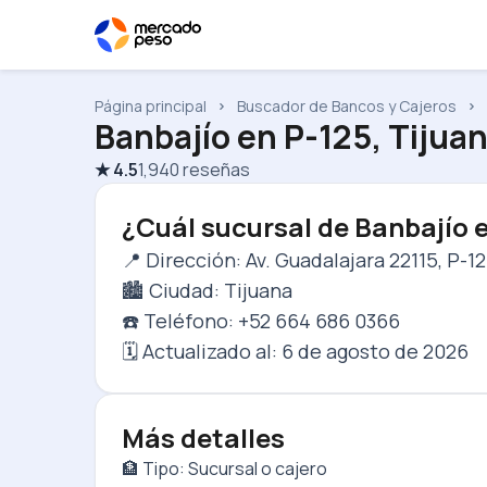
Página principal
Buscador de Bancos y Cajeros
Banbajío
en
P-125, Tijua
★
4.5
1,940
reseñas
¿Cuál sucursal de Banbajío 
📍 Dirección: Av. Guadalajara 22115, P-12
🏙️ Ciudad: Tijuana
☎️ Teléfono: +52 664 686 0366
🗓️ Actualizado al:
6 de agosto de 2026
Más detalles
🏦 Tipo: Sucursal o cajero