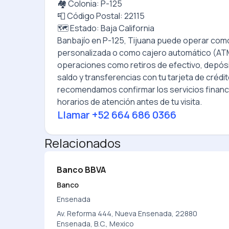
🏘️ Colonia: P-125
📮 Código Postal: 22115
🗺️ Estado: Baja California
Banbajío
en
P-125, Tijuana
puede operar como
personalizada o como cajero automático (ATM
operaciones como retiros de efectivo, depós
saldo y transferencias con tu tarjeta de crédit
recomendamos confirmar los servicios financi
horarios de atención antes de tu visita.
Llamar
+52 664 686 0366
Relacionados
Banco BBVA
Banco
Ensenada
Av. Reforma 444, Nueva Ensenada, 22880
Ensenada, B.C., Mexico