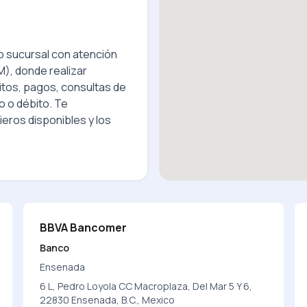
 sucursal con atención
), donde realizar
itos, pagos, consultas de
o o débito. Te
eros disponibles y los
BBVA Bancomer
Banco
Ensenada
6 L, Pedro Loyola CC Macroplaza, Del Mar 5 Y 6,
22830 Ensenada, B.C., Mexico