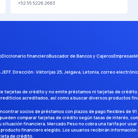
+52 55 5226 2663
o
Diccionario financiero
Buscador de Bancos y Cajeros
Empresas
M
A JEFF
. Dirección:
Viktorijas 25, Jelgava, Letonia
, correo electróni
tarjetas de crédito y no emite préstamos ni tarjetas de crédito
 crediticios acreditados, así como a buscar diversos productos f
encontrar socios de préstamos con plazos de pago flexibles de 91 
 pueden comparar tarjetas de crédito según tasas de interés, c
situación financiera. Mercado Peso no cobra una tarifa por usar el 
 producto financiero elegido. Los usuarios recibirán información 
rjeta de crédito.