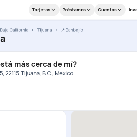
Tarjetas
Préstamos
Cuentas
Inv
Baja California
Tijuana
📍 Banbajío
na
está más cerca de mí?
5, 22115 Tijuana, B.C., Mexico