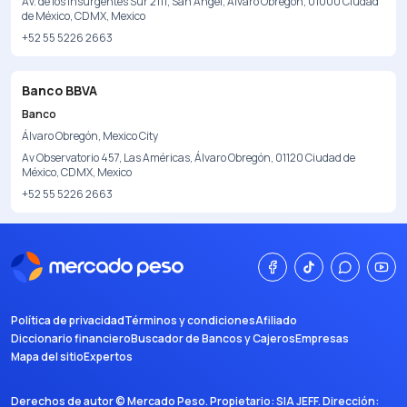
Av. de los Insurgentes Sur 2111, San Ángel, Álvaro Obregón, 01000 Ciudad
de México, CDMX, Mexico
+52 55 5226 2663
Banco BBVA
Banco
Álvaro Obregón, Mexico City
Av Observatorio 457, Las Américas, Álvaro Obregón, 01120 Ciudad de
México, CDMX, Mexico
+52 55 5226 2663
Política de privacidad
Términos y condiciones
Afiliado
Diccionario financiero
Buscador de Bancos y Cajeros
Empresas
Mapa del sitio
Expertos
Derechos de autor ©
Mercado Peso
. Propietario:
SIA JEFF
. Dirección: