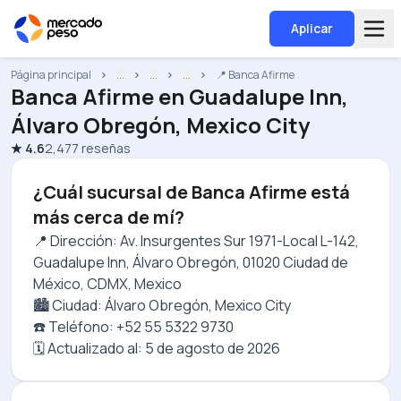
Aplicar
Página principal
...
...
...
📍 Banca Afirme
Banca Afirme
en
Guadalupe Inn,
Álvaro Obregón, Mexico City
★
4.6
2,477
reseñas
¿Cuál sucursal de Banca Afirme está
más cerca de mí?
📍 Dirección: Av. Insurgentes Sur 1971-Local L-142,
Guadalupe Inn, Álvaro Obregón, 01020 Ciudad de
México, CDMX, Mexico
🏙️ Ciudad: Álvaro Obregón, Mexico City
☎️ Teléfono: +52 55 5322 9730
🗓️ Actualizado al:
5 de agosto de 2026