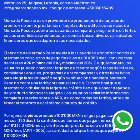
Viktorijas 25, Jelgava, Letonia
, correo electrónico:
info@mercadopeso.mx
, código de empresa:
43603085405
.
Mercado Peso no es un proveedor de préstamos ni de tarjetas de
crédito y no emite préstamos ni tarjetas de crédito. Los servicios de
Mercado Peso ayudan a los usuarios a comparar y elegir entre distintos
socios crediticios acreditados, así como a buscar diversos productos
financieros que se adapten a sus necesidades.
El servicio de Mercado Peso ayuda a los usuarios a encontrar socios de
préstamos con plazos de pago flexibles de 91 a 360 días, con una tasa
de interés APR mínima del 0% y máxima del 20%. De igual manera, los
usuarios pueden comparar tarjetas de crédito según tasas de interés,
comisiones anuales, programas de recompensas y otros beneficios
para elegir la mejor opción según su situación financiera. Mercado
Peso no cobra una tarifa por usar el servicio. El costo final que el
prestatario o titular de la tarjeta de crédito tiene que pagar depende
del producto financiero elegido. Los usuarios recibirán información
completa y precisa sobre la APR, así como todas las tarifas, antes de
firmar el contrato de préstamo o tarjeta de crédito.
Por ejemplo, pides prestado 100'000 MXN y eliges pagar cuotas en 6
meses (180 días), la cantidad que tienes que pagar mensualmente es
de 18'333,3 MXN/mes y el interés del préstamo será de 166.666,7
MXN/mes (APR = 20%). La cantidad total que tienes que pagar es
110'000 MXN.