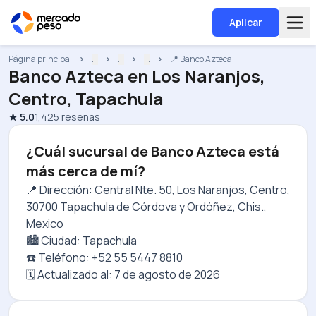
Aplicar
Página principal
...
...
...
📍 Banco Azteca
Banco Azteca
en
Los Naranjos,
Centro, Tapachula
★
5.0
1,425
reseñas
¿Cuál sucursal de Banco Azteca está
más cerca de mí?
📍 Dirección: Central Nte. 50, Los Naranjos, Centro,
30700 Tapachula de Córdova y Ordóñez, Chis.,
Mexico
🏙️ Ciudad: Tapachula
☎️ Teléfono: +52 55 5447 8810
🗓️ Actualizado al:
7 de agosto de 2026