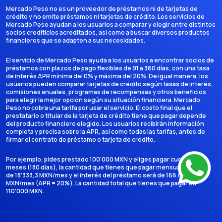
Mercado Peso no es un proveedor de préstamos ni de tarjetas de
crédito y no emite préstamos ni tarjetas de crédito. Los servicios de
Mercado Peso ayudan a los usuarios a comparar y elegir entre distintos
socios crediticios acreditados, así como a buscar diversos productos
financieros que se adapten a sus necesidades.
El servicio de Mercado Peso ayuda a los usuarios a encontrar socios de
préstamos con plazos de pago flexibles de 91 a 360 días, con una tasa
de interés APR mínima del 0% y máxima del 20%. De igual manera, los
usuarios pueden comparar tarjetas de crédito según tasas de interés,
comisiones anuales, programas de recompensas y otros beneficios
para elegir la mejor opción según su situación financiera. Mercado
Peso no cobra una tarifa por usar el servicio. El costo final que el
prestatario o titular de la tarjeta de crédito tiene que pagar depende
del producto financiero elegido. Los usuarios recibirán información
completa y precisa sobre la APR, así como todas las tarifas, antes de
firmar el contrato de préstamo o tarjeta de crédito.
Por ejemplo, pides prestado 100'000 MXN y eliges pagar cuotas en 6
meses (180 días), la cantidad que tienes que pagar mensualmente es
de 18'333,3 MXN/mes y el interés del préstamo será de 166.666,7
MXN/mes (APR = 20%). La cantidad total que tienes que pagar es
110'000 MXN.