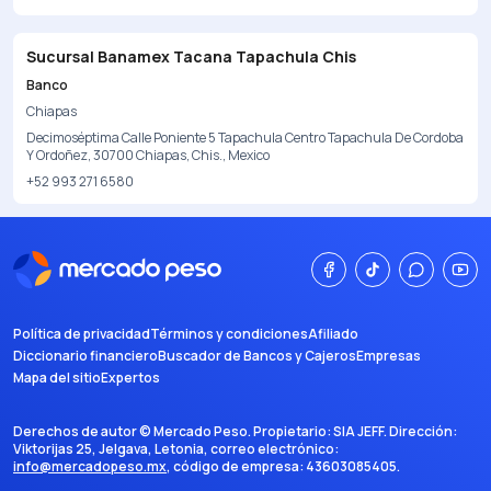
Sucursal Banamex Tacana Tapachula Chis
Banco
Chiapas
Decimoséptima Calle Poniente 5 Tapachula Centro Tapachula De Cordoba
Y Ordoñez, 30700 Chiapas, Chis., Mexico
+52 993 271 6580
Política de privacidad
Términos y condiciones
Afiliado
Diccionario financiero
Buscador de Bancos y Cajeros
Empresas
Mapa del sitio
Expertos
Derechos de autor ©
Mercado Peso
. Propietario:
SIA JEFF
. Dirección:
Viktorijas 25, Jelgava, Letonia
, correo electrónico:
info@mercadopeso.mx
, código de empresa:
43603085405
.