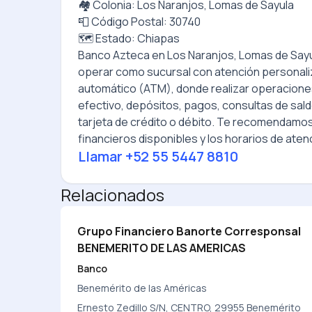
🏘️ Colonia: Los Naranjos, Lomas de Sayula
📮 Código Postal: 30740
🗺️ Estado: Chiapas
Banco Azteca
en
Los Naranjos, Lomas de Say
operar como sucursal con atención personal
automático (ATM), donde realizar operacione
efectivo, depósitos, pagos, consultas de sald
tarjeta de crédito o débito. Te recomendamos
financieros disponibles y los horarios de atenc
Llamar
+52 55 5447 8810
Relacionados
Grupo Financiero Banorte Corresponsal
BENEMERITO DE LAS AMERICAS
Banco
Benemérito de las Américas
Ernesto Zedillo S/N, CENTRO, 29955 Benemérito