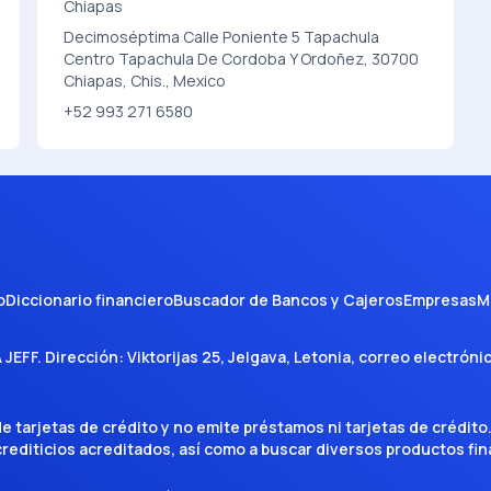
Chiapas
Decimoséptima Calle Poniente 5 Tapachula
Centro Tapachula De Cordoba Y Ordoñez, 30700
Chiapas, Chis., Mexico
+52 993 271 6580
o
Diccionario financiero
Buscador de Bancos y Cajeros
Empresas
M
A JEFF
. Dirección:
Viktorijas 25, Jelgava, Letonia
, correo electróni
tarjetas de crédito y no emite préstamos ni tarjetas de crédito
 crediticios acreditados, así como a buscar diversos productos f