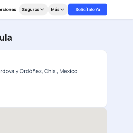
ersiones
Seguros
Más
Solicítalo Ya
ula
rdova y Ordóñez, Chis., Mexico