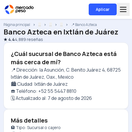
Aplicar
Página principal
...
...
...
📍 Banco Azteca
Banco Azteca
en
Ixtlán de Juárez
★
4.4
4,889
reseñas
¿Cuál sucursal de Banco Azteca está
más cerca de mí?
📍 Dirección: la Asunción, C. Benito Juárez 4, 68725
Ixtlán de Juárez, Oax., Mexico
🏙️ Ciudad: Ixtlán de Juárez
☎️ Teléfono: +52 55 5447 8810
🗓️ Actualizado al:
7 de agosto de 2026
Más detalles
🏦 Tipo: Sucursal o cajero