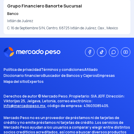
Grupo Financiero Banorte Sucursal
Banco
Ixtlán de Juárez
C. 16 de Septiembre S/N, Centro, 68725 Ixtlán de Juárez, Oax., Mexico
Política de privacidad
Términos y condiciones
Afiliado
Diccionario financiero
Buscador de Bancos y Cajeros
Empresas
Mapa del sitio
Expertos
Derechos de autor ©
Mercado Peso
. Propietario:
SIA JEFF
. Dirección:
Viktorijas 25, Jelgava, Letonia
, correo electrónico:
info@mercadopeso.mx
, código de empresa:
43603085405
.
Mercado Peso no es un proveedor de préstamos ni de tarjetas de
crédito y no emite préstamos ni tarjetas de crédito. Los servicios de
Mercado Peso ayudan a los usuarios a comparar y elegir entre distintos
socios crediticios acreditados, así como a buscar diversos productos