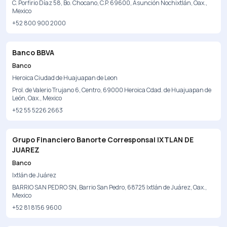
C. Porfirio Díaz 58, Bo. Chocano, C.P. 69600, Asunción Nochixtlán, Oax.,
Mexico
+52 800 900 2000
Banco BBVA
Banco
Heroica Ciudad de Huajuapan de Leon
Prol. de Valerio Trujano 6, Centro, 69000 Heroica Cdad. de Huajuapan de
León, Oax., Mexico
+52 55 5226 2663
Grupo Financiero Banorte Corresponsal IXTLAN DE
JUAREZ
Banco
Ixtlán de Juárez
BARRIO SAN PEDRO SN, Barrio San Pedro, 68725 Ixtlán de Juárez, Oax.,
Mexico
+52 81 8156 9600