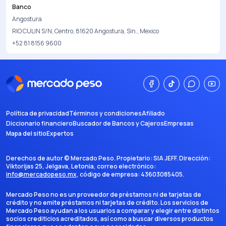
Banco
Angostura
RIO CULIN S/N, Centro, 81620 Angostura, Sin., Mexico
+52 81 8156 9600
Política de privacidad
Términos y condiciones
Afiliado
Diccionario financiero
Buscador de Bancos y Cajeros
Empresas
Mapa del sitio
Expertos
Derechos de autor ©
Mercado Peso
. Propietario:
SIA JEFF
. Dirección:
Viktorijas 25, Jelgava, Letonia
, correo electrónico:
info@mercadopeso.mx
, código de empresa:
43603085405
.
Mercado Peso no es un proveedor de préstamos ni de tarjetas de
crédito y no emite préstamos ni tarjetas de crédito. Los servicios de
Mercado Peso ayudan a los usuarios a comparar y elegir entre distintos
socios crediticios acreditados, así como a buscar diversos productos