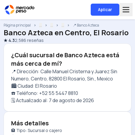
Aplicar
Página principal
...
...
...
📍 Banco Azteca
Banco Azteca
en
Centro, El Rosario
★
4.3
2,586
reseñas
¿Cuál sucursal de Banco Azteca está
más cerca de mí?
📍 Dirección: Calle Manuel Cristerna y Juarez Sin
Numero, Centro, 82800 El Rosario, Sin., Mexico
🏙️ Ciudad: El Rosario
☎️ Teléfono: +52 55 5447 8810
🗓️ Actualizado al:
7 de agosto de 2026
Más detalles
🏦 Tipo: Sucursal o cajero