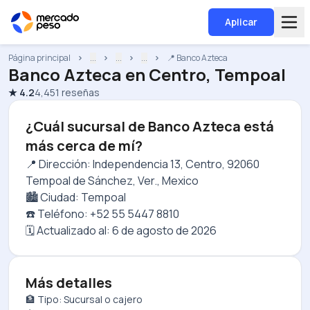
Aplicar
Página principal
...
...
...
📍 Banco Azteca
Banco Azteca
en
Centro, Tempoal
★
4.2
4,451
reseñas
¿Cuál sucursal de Banco Azteca está
más cerca de mí?
📍 Dirección: Independencia 13, Centro, 92060
Tempoal de Sánchez, Ver., Mexico
🏙️ Ciudad: Tempoal
☎️ Teléfono: +52 55 5447 8810
🗓️ Actualizado al:
6 de agosto de 2026
Más detalles
🏦 Tipo: Sucursal o cajero