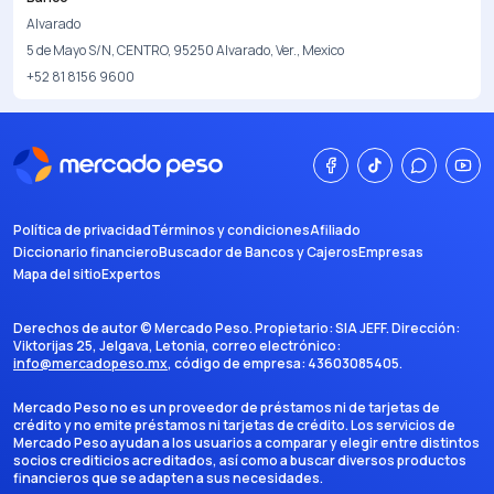
Alvarado
5 de Mayo S/N, CENTRO, 95250 Alvarado, Ver., Mexico
+52 81 8156 9600
Política de privacidad
Términos y condiciones
Afiliado
Diccionario financiero
Buscador de Bancos y Cajeros
Empresas
Mapa del sitio
Expertos
Derechos de autor ©
Mercado Peso
. Propietario:
SIA JEFF
. Dirección:
Viktorijas 25, Jelgava, Letonia
, correo electrónico:
info@mercadopeso.mx
, código de empresa:
43603085405
.
Mercado Peso no es un proveedor de préstamos ni de tarjetas de
crédito y no emite préstamos ni tarjetas de crédito. Los servicios de
Mercado Peso ayudan a los usuarios a comparar y elegir entre distintos
socios crediticios acreditados, así como a buscar diversos productos
financieros que se adapten a sus necesidades.