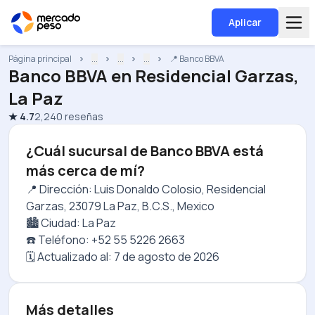
Aplicar
Página principal
...
...
...
📍 Banco BBVA
Banco BBVA
en
Residencial Garzas,
La Paz
★
4.7
2,240
reseñas
¿Cuál sucursal de Banco BBVA está
más cerca de mí?
📍 Dirección: Luis Donaldo Colosio, Residencial
Garzas, 23079 La Paz, B.C.S., Mexico
🏙️ Ciudad: La Paz
☎️ Teléfono: +52 55 5226 2663
🗓️ Actualizado al:
7 de agosto de 2026
Más detalles