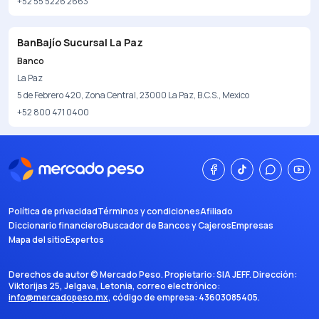
+52 55 5226 2663
BanBajío Sucursal La Paz
Banco
La Paz
5 de Febrero 420, Zona Central, 23000 La Paz, B.C.S., Mexico
+52 800 471 0400
Política de privacidad
Términos y condiciones
Afiliado
Diccionario financiero
Buscador de Bancos y Cajeros
Empresas
Mapa del sitio
Expertos
Derechos de autor ©
Mercado Peso
. Propietario:
SIA JEFF
. Dirección:
Viktorijas 25, Jelgava, Letonia
, correo electrónico:
info@mercadopeso.mx
, código de empresa:
43603085405
.