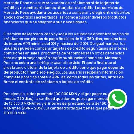
Mercado Peso no es un proveedor de préstamos ni de tarjetas de
crédito y no emite préstamos ni tarjetas de crédito. Los servicios de
Mercado Peso ayudan a los usuarios a comparar y elegir entre distintos
socios crediticios acreditados, así como a buscar diversos productos
financieros que se adapten a sus necesidades.
El servicio de Mercado Peso ayuda a los usuarios a encontrar socios de
préstamos con plazos de pago flexibles de 91 a 360 días, con una tasa
de interés APR mínima del 0% y máxima del 20%. De igual manera, los
usuarios pueden comparar tarjetas de crédito según tasas de interés,
comisiones anuales, programas de recompensas y otros beneficios
para elegir la mejor opción según su situación financiera. Mercado
Peso no cobra una tarifa por usar el servicio. El costo final que el
prestatario o titular de la tarjeta de crédito tiene que pagar depende
del producto financiero elegido. Los usuarios recibirán información
completa y precisa sobre la APR, así como todas las tarifas, antes de
firmar el contrato de préstamo o tarjeta de crédito.
Por ejemplo, pides prestado 100'000 MXN y eliges pagar cuotas en 6
meses (180 días), la cantidad que tienes que pagar mensualmente es
de 18'333,3 MXN/mes y el interés del préstamo será de 166.666,7
MXN/mes (APR = 20%). La cantidad total que tienes que pagar es
110'000 MXN.