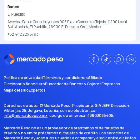
Banco
El Pueblito
Avenida Paseo Constituyentes 903 Plaza Comercial Tejeda #200 Local
Sub Ancla A, El Pueblito, 76900 El Pueblito, Qro., Mexico
+52 442 225 5793
Política de privacidad
Términos y condiciones
Afiliado
Diccionario financiero
Buscador de Bancos y Cajeros
Empresas
Mapa del sitio
Expertos
Derechos de autor ©
Mercado Peso
. Propietario:
SIA JEFF
. Dirección:
Viktorijas 25, Jelgava, Letonia
, correo electrónico:
info@mercadopeso.mx
, código de empresa:
43603085405
.
Mercado Peso no es un proveedor de préstamos ni de tarjetas de
crédito y no emite préstamos ni tarjetas de crédito. Los servicios de
Mercado Peso ayudan a los usuarios a comparar y elegir entre distintos