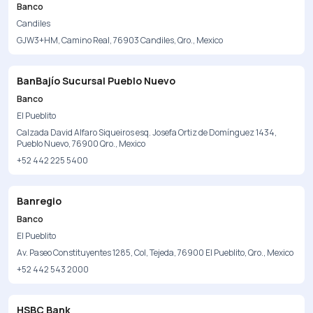
Banco
Candiles
GJW3+HM, Camino Real, 76903 Candiles, Qro., Mexico
BanBajío Sucursal Pueblo Nuevo
Banco
El Pueblito
Calzada David Alfaro Siqueiros esq. Josefa Ortiz de Domínguez 1434,
Pueblo Nuevo, 76900 Qro., Mexico
+52 442 225 5400
Banregio
Banco
El Pueblito
Av. Paseo Constituyentes 1285, Col, Tejeda, 76900 El Pueblito, Qro., Mexico
+52 442 543 2000
HSBC Bank