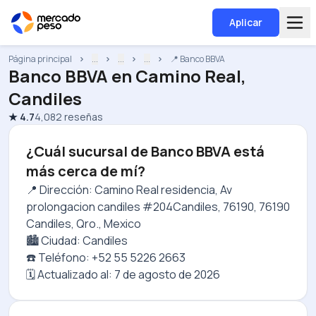
Aplicar
Página principal
...
...
...
📍 Banco BBVA
Banco BBVA
en
Camino Real,
Candiles
★
4.7
4,082
reseñas
¿Cuál sucursal de Banco BBVA está
más cerca de mí?
📍 Dirección: Camino Real residencia, Av
prolongacion candiles #204Candiles, 76190, 76190
Candiles, Qro., Mexico
🏙️ Ciudad: Candiles
☎️ Teléfono: +52 55 5226 2663
🗓️ Actualizado al:
7 de agosto de 2026