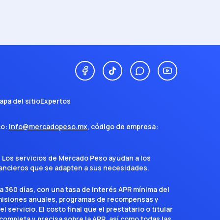
apa del sitio
Expertos
co:
info@mercadopeso.mx
, código de empresa:
. Los servicios de Mercado Peso ayudan a los
inancieros que se adapten a sus necesidades.
a 360 días, con una tasa de interés APR mínima del
omisiones anuales, programas de recompensas y
servicio. El costo final que el prestatario o titular
completa y precisa sobre la APR, así como todas las