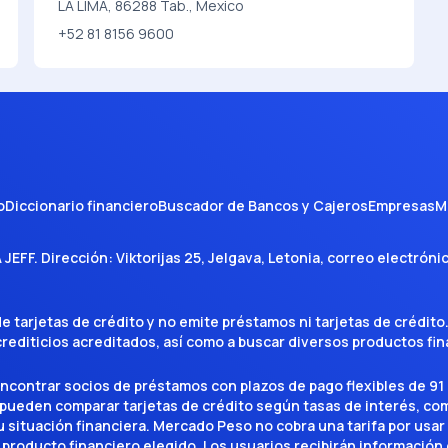
LA LIMA, 86288 Tab., Mexico
+52 81 8156 9600
o
Diccionario financiero
Buscador de Bancos y Cajeros
Empresas
M
A JEFF
. Dirección:
Viktorijas 25, Jelgava, Letonia
, correo electróni
tarjetas de crédito y no emite préstamos ni tarjetas de crédito
 crediticios acreditados, así como a buscar diversos productos f
encontrar socios de préstamos con plazos de pago flexibles de 91 
 pueden comparar tarjetas de crédito según tasas de interés, c
situación financiera. Mercado Peso no cobra una tarifa por usar el 
 producto financiero elegido. Los usuarios recibirán información 