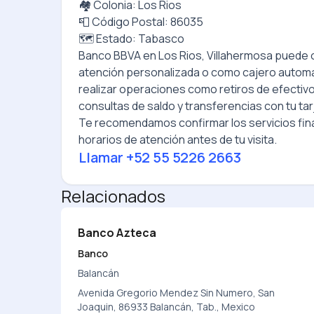
🏘️ Colonia: Los Rios
📮 Código Postal: 86035
🗺️ Estado: Tabasco
Banco BBVA
en
Los Rios, Villahermosa
puede o
atención personalizada o como cajero autom
realizar operaciones como retiros de efectiv
consultas de saldo y transferencias con tu tar
Te recomendamos confirmar los servicios fina
horarios de atención antes de tu visita.
Llamar
+52 55 5226 2663
Relacionados
Banco Azteca
Banco
Balancán
Avenida Gregorio Mendez Sin Numero, San
Joaquin, 86933 Balancán, Tab., Mexico