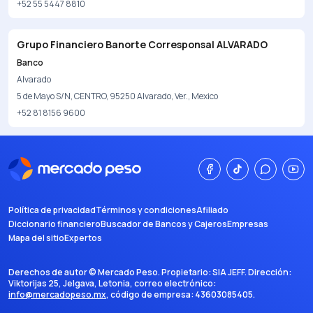
+52 55 5447 8810
Grupo Financiero Banorte Corresponsal ALVARADO
Banco
Alvarado
5 de Mayo S/N, CENTRO, 95250 Alvarado, Ver., Mexico
+52 81 8156 9600
Política de privacidad
Términos y condiciones
Afiliado
Diccionario financiero
Buscador de Bancos y Cajeros
Empresas
Mapa del sitio
Expertos
Derechos de autor ©
Mercado Peso
. Propietario:
SIA JEFF
. Dirección:
Viktorijas 25, Jelgava, Letonia
, correo electrónico:
info@mercadopeso.mx
, código de empresa:
43603085405
.