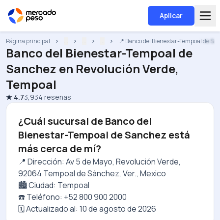
Aplicar
Página principal
...
...
...
📍 Banco del Bienestar-Tempoal de S
Banco del Bienestar-Tempoal de
Sanchez
en
Revolución Verde,
Tempoal
★
4.7
3,934
reseñas
¿Cuál sucursal de Banco del
Bienestar-Tempoal de Sanchez está
más cerca de mí?
📍 Dirección: Av 5 de Mayo, Revolución Verde,
92064 Tempoal de Sánchez, Ver., Mexico
🏙️ Ciudad: Tempoal
☎️ Teléfono: +52 800 900 2000
🗓️ Actualizado al:
10 de agosto de 2026