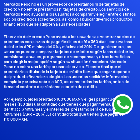
Mercado Peso no es un proveedor de préstamos ni de tarjetas de
crédito y no emite préstamos ni tarjetas de crédito. Los servicios de
Mercado Peso ayudan a los usuarios a comparar y elegir entre distintos
socios crediticios acreditados, así como a buscar diversos productos
financieros que se adapten a sus necesidades.
El servicio de Mercado Peso ayuda a los usuarios a encontrar socios de
préstamos con plazos de pago flexibles de 91 a 360 días, con una tasa
de interés APR mínima del 0% y máxima del 20%. De igual manera, los
usuarios pueden comparar tarjetas de crédito según tasas de interés,
comisiones anuales, programas de recompensas y otros beneficios
para elegir la mejor opción según su situación financiera. Mercado
Peso no cobra una tarifa por usar el servicio. El costo final que el
prestatario o titular de la tarjeta de crédito tiene que pagar depende
del producto financiero elegido. Los usuarios recibirán información
completa y precisa sobre la APR, así como todas las tarifas, antes de
firmar el contrato de préstamo o tarjeta de crédito.
Por ejemplo, pides prestado 100'000 MXN y eliges pagar cuotas en 6
meses (180 días), la cantidad que tienes que pagar mensualmente es
de 18'333,3 MXN/mes y el interés del préstamo será de 166.666,7
MXN/mes (APR = 20%). La cantidad total que tienes que pagar es
110'000 MXN.