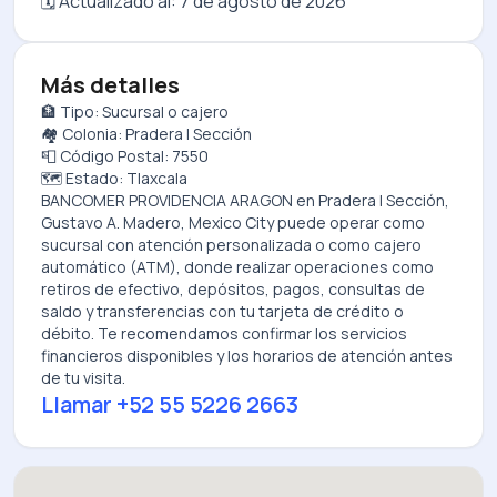
🗓️ Actualizado al:
7 de agosto de 2026
Más detalles
🏦 Tipo: Sucursal o cajero
🏘️ Colonia: Pradera I Sección
📮 Código Postal: 7550
🗺️ Estado: Tlaxcala
BANCOMER PROVIDENCIA ARAGON
en
Pradera I Sección,
Gustavo A. Madero, Mexico City
puede operar como
sucursal con atención personalizada o como cajero
automático (ATM), donde realizar operaciones como
retiros de efectivo, depósitos, pagos, consultas de
saldo y transferencias con tu tarjeta de crédito o
débito. Te recomendamos confirmar los servicios
financieros disponibles y los horarios de atención antes
de tu visita.
Llamar
+52 55 5226 2663