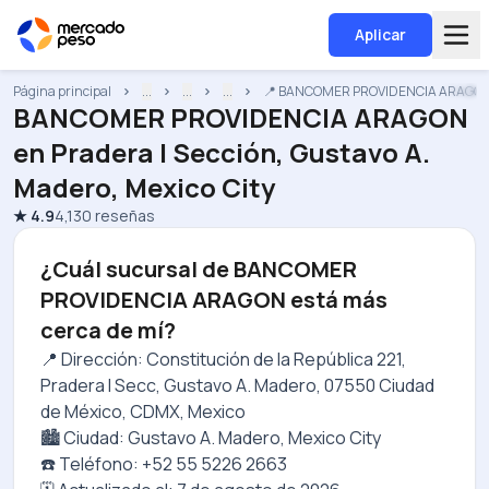
Aplicar
Página principal
...
...
...
📍 BANCOMER PROVIDENCIA ARAGO
BANCOMER PROVIDENCIA ARAGON
en
Pradera I Sección, Gustavo A.
Madero, Mexico City
★
4.9
4,130
reseñas
¿Cuál sucursal de BANCOMER
PROVIDENCIA ARAGON está más
cerca de mí?
📍 Dirección: Constitución de la República 221,
Pradera I Secc, Gustavo A. Madero, 07550 Ciudad
de México, CDMX, Mexico
🏙️ Ciudad: Gustavo A. Madero, Mexico City
☎️ Teléfono: +52 55 5226 2663