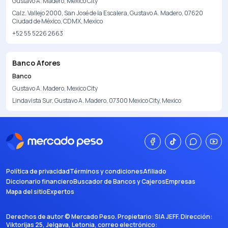
Gustavo A. Madero, Mexico City
Calz. Vallejo 2000, San José de la Escalera, Gustavo A. Madero, 07620
Ciudad de México, CDMX, Mexico
+52 55 5226 2663
Banco Afores
Banco
Gustavo A. Madero, Mexico City
Lindavista Sur, Gustavo A. Madero, 07300 Mexico City, Mexico
Política de privacidad
Términos y condiciones
Afiliado
Diccionario financiero
Buscador de Bancos y Cajeros
Empresas
Mapa del sitio
Expertos
Derechos de autor ©
Mercado Peso
. Propietario:
SIA JEFF
. Dirección:
Viktorijas 25, Jelgava, Letonia
, correo electrónico: