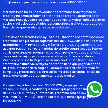
info@mercadopeso.mx
, código de empresa:
43603085405
.
Mercado Peso no es un proveedor de préstamos ni de tarjetas de
crédito y no emite préstamos ni tarjetas de crédito. Los servicios de
Mercado Peso ayudan a los usuarios a comparar y elegir entre distintos
socios crediticios acreditados, así como a buscar diversos productos
financieros que se adapten a sus necesidades.
El servicio de Mercado Peso ayuda a los usuarios a encontrar socios de
préstamos con plazos de pago flexibles de 91 a 360 días, con una tasa
de interés APR mínima del 0% y máxima del 20%. De igual manera, los
usuarios pueden comparar tarjetas de crédito según tasas de interés,
comisiones anuales, programas de recompensas y otros beneficios
para elegir la mejor opción según su situación financiera. Mercado
Peso no cobra una tarifa por usar el servicio. El costo final que el
prestatario o titular de la tarjeta de crédito tiene que pagar depende
del producto financiero elegido. Los usuarios recibirán información
completa y precisa sobre la APR, así como todas las tarifas, antes de
firmar el contrato de préstamo o tarjeta de crédito.
Por ejemplo, pides prestado 100'000 MXN y eliges pagar cuotas en 6
meses (180 días), la cantidad que tienes que pagar mensualmente es
de 18'333,3 MXN/mes y el interés del préstamo será de 166.666,7
MXN/mes (APR = 20%). La cantidad total que tienes que pagar es
110'000 MXN.