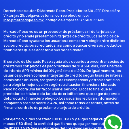
Derechos de autor ©
Mercado Peso
. Propietario:
SIA JEFF
. Dirección:
Viktorijas 25, Jelgava, Letonia
, correo electrónico:
info@mercadopeso.mx
, código de empresa:
43603085405
.
Mercado Peso no es un proveedor de préstamos ni de tarjetas de
crédito y no emite préstamos ni tarjetas de crédito. Los servicios de
Mercado Peso ayudan a los usuarios a comparar y elegir entre distintos
socios crediticios acreditados, así como a buscar diversos productos
financieros que se adapten a sus necesidades.
El servicio de Mercado Peso ayuda a los usuarios a encontrar socios de
préstamos con plazos de pago flexibles de 91 a 360 días, con una tasa
de interés APR mínima del 0% y máxima del 20%. De igual manera, los
usuarios pueden comparar tarjetas de crédito según tasas de interés,
comisiones anuales, programas de recompensas y otros beneficios
para elegir la mejor opción según su situación financiera. Mercado
Peso no cobra una tarifa por usar el servicio. El costo final que el
prestatario o titular de la tarjeta de crédito tiene que pagar depende
del producto financiero elegido. Los usuarios recibirán información
completa y precisa sobre la APR, así como todas las tarifas, antes de
firmar el contrato de préstamo o tarjeta de crédito.
Por ejemplo, pides prestado 100'000 MXN y eliges pagar cuotas en 6
meses (180 días), la cantidad que tienes que pagar mensualmente es
de 18'333,3 MXN/mes y el interés del préstamo será de 166.666,7