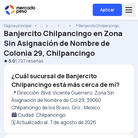
Aplicar
Página principal
...
...
...
📍 Banjercito Chilpancingo
Banjercito Chilpancingo
en
Zona
Sin Asignación de Nombre de
Colonia 29, Chilpancingo
★
5.0
1,727
reseñas
¿Cuál sucursal de Banjercito
Chilpancingo está más cerca de mí?
📍 Dirección: Blvd. Vicente Guerrero, Zona Sin
Asignación de Nombre de Col 29, 39060
Chilpancingo de los Bravo, Gro., Mexico
🏙️ Ciudad: Chilpancingo
🗓️ Actualizado al:
7 de agosto de 2026