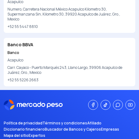
Acapulco
Numero, Carretera Nacional México Acapulco Kilometro 30,
Supermanzana Sin, Kilometro 30, 39920 Acapulco de Juárez, Gro.,
Mexico
+52 55 5447 8810
Banco BBVA
Banco
Acapulco
Carr. Cayaco - Puerto Marqués 243, Llano Largo, 39906 Acapulco de
Juárez, Gro., Mexico
+52 55 5226 2663
Política de privacidad
Términos y condiciones
Afiliado
Diccionario financiero
Buscador de Bancos y Cajeros
Empresas
Mapa del sitio
Expertos