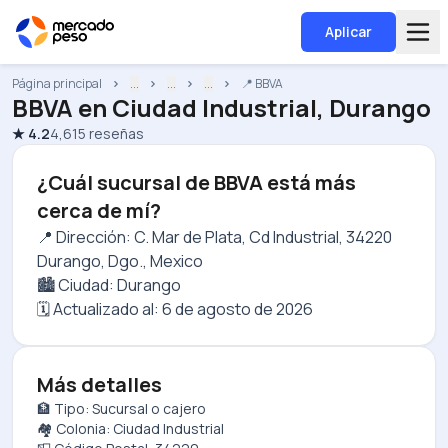
Aplicar
Página principal
...
...
...
📍 BBVA
BBVA
en
Ciudad Industrial, Durango
★
4.2
4,615
reseñas
¿Cuál sucursal de BBVA está más
cerca de mí?
📍 Dirección: C. Mar de Plata, Cd Industrial, 34220
Durango, Dgo., Mexico
🏙️ Ciudad: Durango
🗓️ Actualizado al:
6 de agosto de 2026
Más detalles
🏦 Tipo: Sucursal o cajero
🏘️ Colonia: Ciudad Industrial