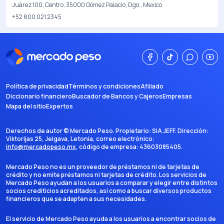
Juárez 100, Centro, 35000 Gómez Palacio, Dgo., Mexico
+52 800 021 2345
Política de privacidad
Términos y condiciones
Afiliado
Diccionario financiero
Buscador de Bancos y Cajeros
Empresas
Mapa del sitio
Expertos
Derechos de autor ©
Mercado Peso
. Propietario:
SIA JEFF
. Dirección:
Viktorijas 25, Jelgava, Letonia
, correo electrónico:
info@mercadopeso.mx
, código de empresa:
43603085405
.
Mercado Peso no es un proveedor de préstamos ni de tarjetas de
crédito y no emite préstamos ni tarjetas de crédito. Los servicios de
Mercado Peso ayudan a los usuarios a comparar y elegir entre distintos
socios crediticios acreditados, así como a buscar diversos productos
financieros que se adapten a sus necesidades.
El servicio de Mercado Peso ayuda a los usuarios a encontrar socios de