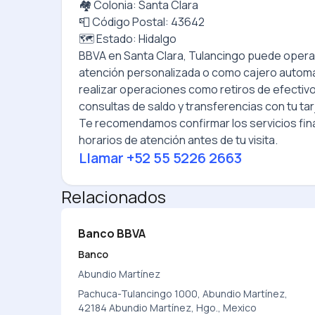
🏘️ Colonia: Santa Clara
📮 Código Postal: 43642
🗺️ Estado: Hidalgo
BBVA
en
Santa Clara, Tulancingo
puede operar
atención personalizada o como cajero autom
realizar operaciones como retiros de efectiv
consultas de saldo y transferencias con tu tar
Te recomendamos confirmar los servicios fina
horarios de atención antes de tu visita.
Llamar
+52 55 5226 2663
Relacionados
Banco BBVA
Banco
Abundio Martínez
Pachuca-Tulancingo 1000, Abundio Martínez,
42184 Abundio Martínez, Hgo., Mexico