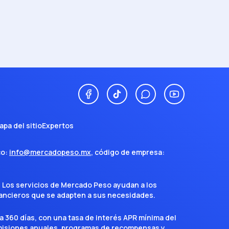
apa del sitio
Expertos
co:
info@mercadopeso.mx
, código de empresa:
. Los servicios de Mercado Peso ayudan a los
inancieros que se adapten a sus necesidades.
a 360 días, con una tasa de interés APR mínima del
omisiones anuales, programas de recompensas y