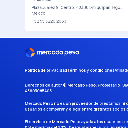
Plaza Juárez 9, Centro, 42300 Ixmiquilpan, Hgo.,
Mexico
+52 55 5226 2663
Política de privacidad
Términos y condiciones
Afiliad
Derechos de autor ©
Mercado Peso
. Propietario:
SI
43603085405
.
Mercado Peso no es un proveedor de préstamos ni de 
usuarios a comparar y elegir entre distintos socios
El servicio de Mercado Peso ayuda a los usuarios a 
0% y máxima del 20%. De igual manera, los usuarios