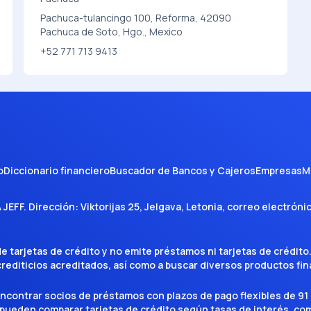
Pachuca-tulancingo 100, Reforma, 42090
Pachuca de Soto, Hgo., Mexico
+52 771 713 9413
o
Diccionario financiero
Buscador de Bancos y Cajeros
Empresas
M
A JEFF
. Dirección:
Viktorijas 25, Jelgava, Letonia
, correo electróni
tarjetas de crédito y no emite préstamos ni tarjetas de crédito
 crediticios acreditados, así como a buscar diversos productos f
encontrar socios de préstamos con plazos de pago flexibles de 91 
 pueden comparar tarjetas de crédito según tasas de interés, c