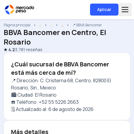
Aplicar
Página principal
...
...
...
📍 BBVA Bancomer
BBVA Bancomer
en
Centro, El
Rosario
★
4.2
3,781
reseñas
¿Cuál sucursal de BBVA Bancomer
está más cerca de mí?
📍 Dirección: C. Cristerna 68, Centro, 82800 El
Rosario, Sin., Mexico
🏙️ Ciudad: El Rosario
☎️ Teléfono: +52 55 5226 2663
🗓️ Actualizado al:
6 de agosto de 2026
Más detalles