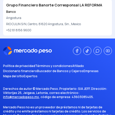
Grupo Financiero Banorte Corresponsal LA REFORMA
Banco
Angostura
RIO CULIN S/N, Centro, 81620 Angostura, Sin., Mexico
+52 81 8156 9600
Política de privacidad
Términos y condiciones
Afiliado
Diccionario financiero
Buscador de Bancos y Cajeros
Empresas
Mapa del sitio
Expertos
Derechos de autor ©
Mercado Peso
. Propietario:
SIA JEFF
. Dirección:
Viktorijas 25, Jelgava, Letonia
, correo electrónico:
info@mercadopeso.mx
, código de empresa:
43603085405
.
Mercado Peso no es un proveedor de préstamos ni de tarjetas de
crédito y no emite préstamos ni tarjetas de crédito. Los servicios de