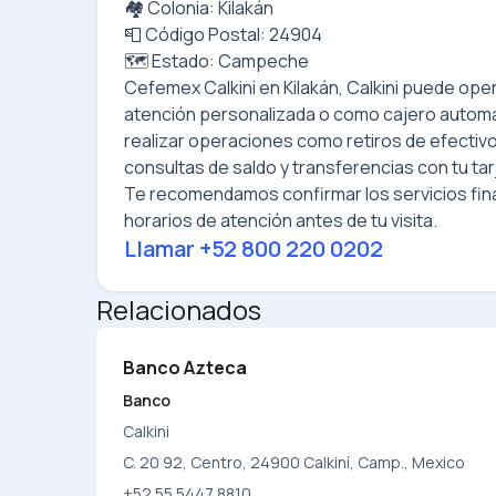
🏘️ Colonia: Kilakán
📮 Código Postal: 24904
🗺️ Estado: Campeche
Cefemex Calkini
en
Kilakán, Calkini
puede oper
atención personalizada o como cajero autom
realizar operaciones como retiros de efectiv
consultas de saldo y transferencias con tu tar
Te recomendamos confirmar los servicios fina
horarios de atención antes de tu visita.
Llamar
+52 800 220 0202
Relacionados
Banco Azteca
Banco
Calkini
C. 20 92, Centro, 24900 Calkiní, Camp., Mexico
+52 55 5447 8810