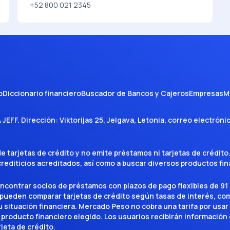
+52 800 021 2345
o
Diccionario financiero
Buscador de Bancos y Cajeros
Empresas
M
A JEFF
. Dirección:
Viktorijas 25, Jelgava, Letonia
, correo electróni
tarjetas de crédito y no emite préstamos ni tarjetas de crédito
 crediticios acreditados, así como a buscar diversos productos f
encontrar socios de préstamos con plazos de pago flexibles de 91 
 pueden comparar tarjetas de crédito según tasas de interés, c
situación financiera. Mercado Peso no cobra una tarifa por usar el 
 producto financiero elegido. Los usuarios recibirán información 
rjeta de crédito.