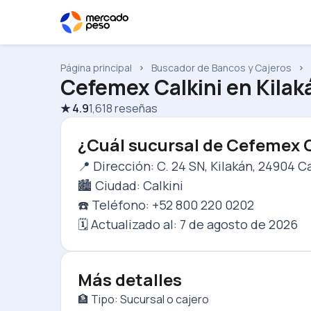
Página principal
Buscador de Bancos y Cajeros
Cefemex Calkini
en
Kilak
★
4.9
1,618
reseñas
¿Cuál sucursal de Cefemex C
📍 Dirección: C. 24 SN, Kilakán, 24904 C
🏙️ Ciudad: Calkini
☎️ Teléfono: +52 800 220 0202
🗓️ Actualizado al:
7 de agosto de 2026
Más detalles
🏦 Tipo: Sucursal o cajero