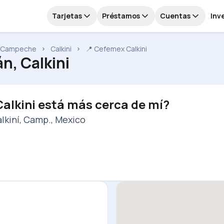
Tarjetas
Préstamos
Cuentas
Inv
Campeche
Calkini
📍 Cefemex Calkini
án, Calkini
alkini está más cerca de mí?
alkiní, Camp., Mexico