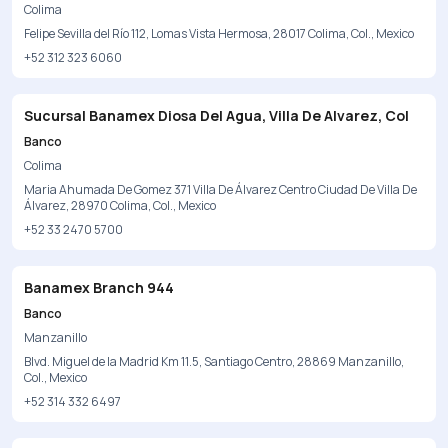
Colima
Felipe Sevilla del Río 112, Lomas Vista Hermosa, 28017 Colima, Col., Mexico
+52 312 323 6060
Sucursal Banamex Diosa Del Agua, Villa De Alvarez, Col
Banco
Colima
Maria Ahumada De Gomez 371 Villa De Álvarez Centro Ciudad De Villa De
Álvarez, 28970 Colima, Col., Mexico
+52 33 2470 5700
Banamex Branch 944
Banco
Manzanillo
Blvd. Miguel de la Madrid Km 11.5, Santiago Centro, 28869 Manzanillo,
Col., Mexico
+52 314 332 6497