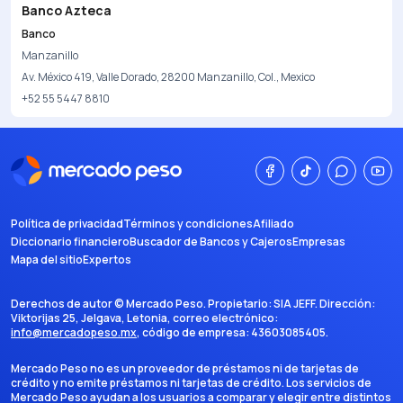
Banco Azteca
Banco
Manzanillo
Av. México 419, Valle Dorado, 28200 Manzanillo, Col., Mexico
+52 55 5447 8810
Política de privacidad
Términos y condiciones
Afiliado
Diccionario financiero
Buscador de Bancos y Cajeros
Empresas
Mapa del sitio
Expertos
Derechos de autor ©
Mercado Peso
. Propietario:
SIA JEFF
. Dirección:
Viktorijas 25, Jelgava, Letonia
, correo electrónico:
info@mercadopeso.mx
, código de empresa:
43603085405
.
Mercado Peso no es un proveedor de préstamos ni de tarjetas de
crédito y no emite préstamos ni tarjetas de crédito. Los servicios de
Mercado Peso ayudan a los usuarios a comparar y elegir entre distintos