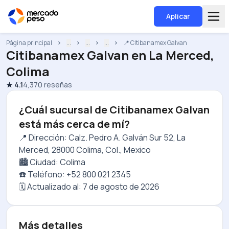
Aplicar
Página principal
...
...
...
📍 Citibanamex Galvan
Citibanamex Galvan
en
La Merced,
Colima
★
4.1
4,370
reseñas
¿Cuál sucursal de Citibanamex Galvan
está más cerca de mí?
📍 Dirección: Calz. Pedro A. Galván Sur 52, La
Merced, 28000 Colima, Col., Mexico
🏙️ Ciudad: Colima
☎️ Teléfono: +52 800 021 2345
🗓️ Actualizado al:
7 de agosto de 2026
Más detalles