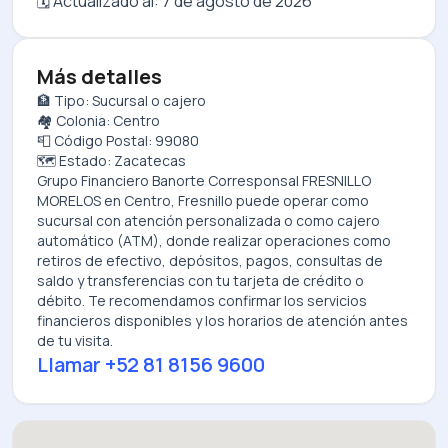
🗓️ Actualizado al:
7 de agosto de 2026
Más detalles
🏦 Tipo: Sucursal o cajero
🏘️ Colonia: Centro
📮 Código Postal: 99080
🗺️ Estado: Zacatecas
Grupo Financiero Banorte Corresponsal FRESNILLO
MORELOS
en
Centro, Fresnillo
puede operar como
sucursal con atención personalizada o como cajero
automático (ATM), donde realizar operaciones como
retiros de efectivo, depósitos, pagos, consultas de
saldo y transferencias con tu tarjeta de crédito o
débito. Te recomendamos confirmar los servicios
financieros disponibles y los horarios de atención antes
de tu visita.
Llamar
+52 81 8156 9600