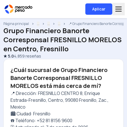
Aplicar
Página principal
...
...
...
📍 Grupo Financiero Banorte Corres
Grupo Financiero Banorte
Corresponsal FRESNILLO MORELOS
en
Centro, Fresnillo
★
5.0
4,859
reseñas
¿Cuál sucursal de Grupo Financiero
Banorte Corresponsal FRESNILLO
MORELOS está más cerca de mí?
📍 Dirección: FRESNILLO CENTRO 8, Enrique
Estrada-Fresnillo, Centro, 99080 Fresnillo, Zac.,
Mexico
🏙️ Ciudad: Fresnillo
☎️ Teléfono: +52 81 8156 9600