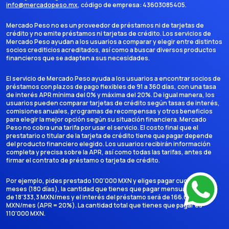
info@mercadopeso.mx
, código de empresa:
43603085405
.
Mercado Peso no es un proveedor de préstamos ni de tarjetas de
crédito y no emite préstamos ni tarjetas de crédito. Los servicios de
Mercado Peso ayudan a los usuarios a comparar y elegir entre distintos
socios crediticios acreditados, así como a buscar diversos productos
financieros que se adapten a sus necesidades.
El servicio de Mercado Peso ayuda a los usuarios a encontrar socios de
préstamos con plazos de pago flexibles de 91 a 360 días, con una tasa
de interés APR mínima del 0% y máxima del 20%. De igual manera, los
usuarios pueden comparar tarjetas de crédito según tasas de interés,
comisiones anuales, programas de recompensas y otros beneficios
para elegir la mejor opción según su situación financiera. Mercado
Peso no cobra una tarifa por usar el servicio. El costo final que el
prestatario o titular de la tarjeta de crédito tiene que pagar depende
del producto financiero elegido. Los usuarios recibirán información
completa y precisa sobre la APR, así como todas las tarifas, antes de
firmar el contrato de préstamo o tarjeta de crédito.
Por ejemplo, pides prestado 100'000 MXN y eliges pagar cuotas en 6
meses (180 días), la cantidad que tienes que pagar mensualmente es
de 18'333,3 MXN/mes y el interés del préstamo será de 166.666,7
MXN/mes (APR = 20%). La cantidad total que tienes que pagar es
110'000 MXN.