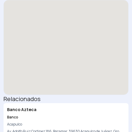
Relacionados
Banco Azteca
Banco
Acapulco
Av. Adolfo Ruiz Cortinez 186, Bocamar, 39630 Acapulco de Juárez, Gro.,