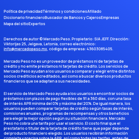
Política de privacidad
Términos y condiciones
Afiliado
Diccionario financiero
Buscador de Bancos y Cajeros
Empresas
Mapa del sitio
Expertos
Derechos de autor ©
Mercado Peso
. Propietario:
SIA JEFF
. Dirección:
Viktorijas 25, Jelgava, Letonia
, correo electrónico:
info@mercadopeso.mx
, código de empresa:
43603085405
.
Mercado Peso no es un proveedor de préstamos ni de tarjetas de
crédito y no emite préstamos ni tarjetas de crédito. Los servicios de
Mercado Peso ayudan a los usuarios a comparar y elegir entre distintos
socios crediticios acreditados, así como a buscar diversos productos
financieros que se adapten a sus necesidades.
El servicio de Mercado Peso ayuda a los usuarios a encontrar socios de
préstamos con plazos de pago flexibles de 91 a 360 días, con una tasa
de interés APR mínima del 0% y máxima del 20%. De igual manera, los
usuarios pueden comparar tarjetas de crédito según tasas de interés,
comisiones anuales, programas de recompensas y otros beneficios
para elegir la mejor opción según su situación financiera. Mercado
Peso no cobra una tarifa por usar el servicio. El costo final que el
prestatario o titular de la tarjeta de crédito tiene que pagar depende
del producto financiero elegido. Los usuarios recibirán información
completa y precisa sobre la APR, así como todas las tarifas, antes de