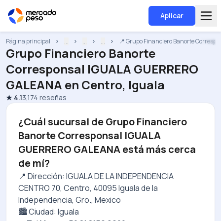
Aplicar
Página principal
...
...
...
📍 Grupo Financiero Banorte Corre
Grupo Financiero Banorte
Corresponsal IGUALA GUERRERO
GALEANA
en
Centro, Iguala
★
4.1
3,174
reseñas
¿Cuál sucursal de Grupo Financiero
Banorte Corresponsal IGUALA
GUERRERO GALEANA está más cerca
de mí?
📍 Dirección: IGUALA DE LA INDEPENDENCIA
CENTRO 70, Centro, 40095 Iguala de la
Independencia, Gro., Mexico
🏙️ Ciudad: Iguala