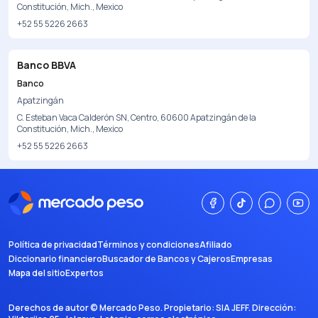
Constitución, Mich., Mexico
+52 55 5226 2663
Banco BBVA
Banco
Apatzingán
C. Esteban Vaca Calderón SN, Centro, 60600 Apatzingán de la
Constitución, Mich., Mexico
+52 55 5226 2663
Política de privacidad
Términos y condiciones
Afiliado
Diccionario financiero
Buscador de Bancos y Cajeros
Empresas
Mapa del sitio
Expertos
Derechos de autor ©
Mercado Peso
. Propietario:
SIA JEFF
. Dirección: