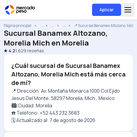
Aplicar
Página principal
...
...
...
📍 Sucursal Banamex Altozano, Morel
Sucursal Banamex Altozano,
Morelia Mich
en
Morelia
★
4.2
1,629
reseñas
¿Cuál sucursal de Sucursal Banamex
Altozano, Morelia Mich está más cerca
de mí?
📍 Dirección: Av. Montaña Monarca 1000 Col Ejido
Jesus Del Monte, 58297 Morelia, Mich., Mexico
🏙️ Ciudad: Morelia
☎️ Teléfono: +52 443 232 3683
🗓️ Actualizado al:
7 de agosto de 2026