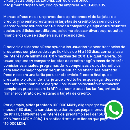
Viktorijas 25, Jelgava, Letonia
, correo electrónico:
info@mercadopeso.mx
, código de empresa:
43603085405
.
Mercado Peso no es un proveedor de préstamos ni de tarjetas de
crédito y no emite préstamos ni tarjetas de crédito. Los servicios de
Mercado Peso ayudan a los usuarios a comparar y elegir entre distintos
socios crediticios acreditados, así como a buscar diversos productos
financieros que se adapten a sus necesidades.
El servicio de Mercado Peso ayuda a los usuarios a encontrar socios de
préstamos con plazos de pago flexibles de 91 a 360 días, con una tasa
de interés APR mínima del 0% y máxima del 20%. De igual manera, los
usuarios pueden comparar tarjetas de crédito según tasas de interés,
comisiones anuales, programas de recompensas y otros beneficios
para elegir la mejor opción según su situación financiera. Mercado
Peso no cobra una tarifa por usar el servicio. El costo final que el
prestatario o titular de la tarjeta de crédito tiene que pagar depende
del producto financiero elegido. Los usuarios recibirán información
completa y precisa sobre la APR, así como todas las tarifas, antes de
firmar el contrato de préstamo o tarjeta de crédito.
Por ejemplo, pides prestado 100'000 MXN y eliges pagar cuotas en 6
meses (180 días), la cantidad que tienes que pagar mensualmente es
de 18'333,3 MXN/mes y el interés del préstamo será de 166.666,7
MXN/mes (APR = 20%). La cantidad total que tienes que pagar es
110'000 MXN.