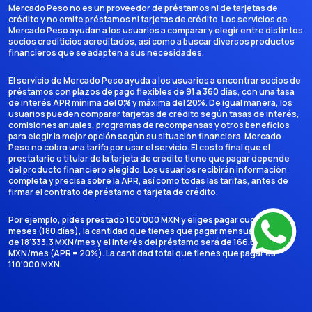
Mercado Peso no es un proveedor de préstamos ni de tarjetas de
crédito y no emite préstamos ni tarjetas de crédito. Los servicios de
Mercado Peso ayudan a los usuarios a comparar y elegir entre distintos
socios crediticios acreditados, así como a buscar diversos productos
financieros que se adapten a sus necesidades.
El servicio de Mercado Peso ayuda a los usuarios a encontrar socios de
préstamos con plazos de pago flexibles de 91 a 360 días, con una tasa
de interés APR mínima del 0% y máxima del 20%. De igual manera, los
usuarios pueden comparar tarjetas de crédito según tasas de interés,
comisiones anuales, programas de recompensas y otros beneficios
para elegir la mejor opción según su situación financiera. Mercado
Peso no cobra una tarifa por usar el servicio. El costo final que el
prestatario o titular de la tarjeta de crédito tiene que pagar depende
del producto financiero elegido. Los usuarios recibirán información
completa y precisa sobre la APR, así como todas las tarifas, antes de
firmar el contrato de préstamo o tarjeta de crédito.
Por ejemplo, pides prestado 100'000 MXN y eliges pagar cuotas en 6
meses (180 días), la cantidad que tienes que pagar mensualmente es
de 18'333,3 MXN/mes y el interés del préstamo será de 166.666,7
MXN/mes (APR = 20%). La cantidad total que tienes que pagar es
110'000 MXN.