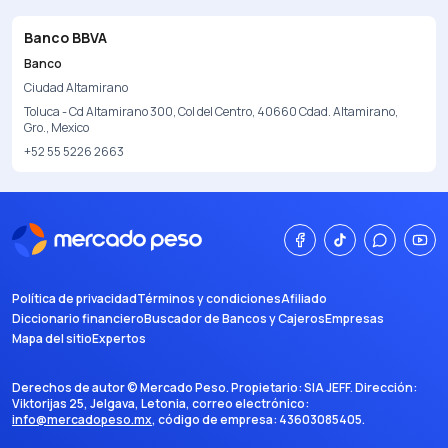
Banco BBVA
Banco
Ciudad Altamirano
Toluca - Cd Altamirano 300, Col del Centro, 40660 Cdad. Altamirano,
Gro., Mexico
+52 55 5226 2663
Política de privacidad
Términos y condiciones
Afiliado
Diccionario financiero
Buscador de Bancos y Cajeros
Empresas
Mapa del sitio
Expertos
Derechos de autor ©
Mercado Peso
. Propietario:
SIA JEFF
. Dirección:
Viktorijas 25, Jelgava, Letonia
, correo electrónico:
info@mercadopeso.mx
, código de empresa:
43603085405
.