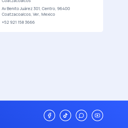
Coatzacoalcos
Av Benito Juárez 301, Centro, 96400
Coatzacoalcos, Ver., Mexico
+52 921 158 3666