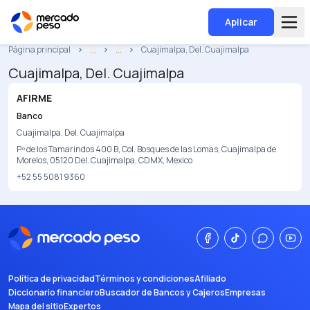
Aplicar
Página principal
...
...
Cuajimalpa, Del. Cuajimalpa
Cuajimalpa, Del. Cuajimalpa
AFIRME
Banco
Cuajimalpa, Del. Cuajimalpa
P.º de los Tamarindos 400 B, Col. Bosques de las Lomas, Cuajimalpa de
Morelos, 05120 Del. Cuajimalpa, CDMX, Mexico
+52 55 5081 9360
Política de privacidad
Términos y condiciones
Afiliado
Diccionario financiero
Buscador de Bancos y Cajeros
Empresas
Mapa del sitio
Expertos