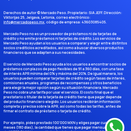
Derechos de autor ©
Mercado Peso
. Propietario:
SIA JEFF
. Dirección:
Viktorijas 25, Jelgava, Letonia
, correo electrónico:
info@mercadopeso.mx
, código de empresa:
43603085405
.
Mercado Peso no es un proveedor de préstamos ni de tarjetas de
crédito y no emite préstamos ni tarjetas de crédito. Los servicios de
Mercado Peso ayudan a los usuarios a comparar y elegir entre distintos
socios crediticios acreditados, así como a buscar diversos productos
financieros que se adapten a sus necesidades.
El servicio de Mercado Peso ayuda a los usuarios a encontrar socios de
préstamos con plazos de pago flexibles de 91 a 360 días, con una tasa
de interés APR mínima del 0% y máxima del 20%. De igual manera, los
usuarios pueden comparar tarjetas de crédito según tasas de interés,
comisiones anuales, programas de recompensas y otros beneficios
para elegir la mejor opción según su situación financiera. Mercado
Peso no cobra una tarifa por usar el servicio. El costo final que el
prestatario o titular de la tarjeta de crédito tiene que pagar depende
del producto financiero elegido. Los usuarios recibirán información
completa y precisa sobre la APR, así como todas las tarifas, antes de
firmar el contrato de préstamo o tarjeta de crédito.
Por ejemplo, pides prestado 100'000 MXN y eliges pagar cuotas en 6
meses (180 días), la cantidad que tienes que pagar mensualmente es