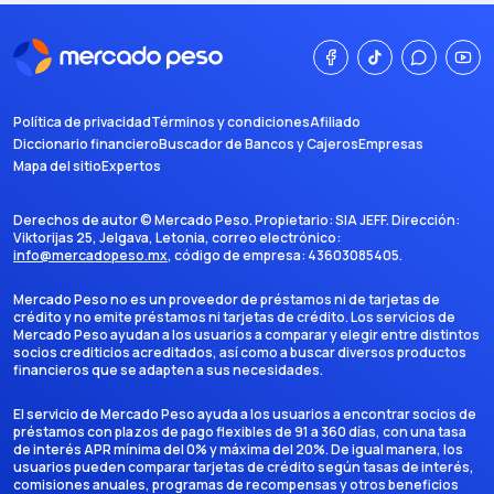
Política de privacidad
Términos y condiciones
Afiliado
Diccionario financiero
Buscador de Bancos y Cajeros
Empresas
Mapa del sitio
Expertos
Derechos de autor ©
Mercado Peso
. Propietario:
SIA JEFF
. Dirección:
Viktorijas 25, Jelgava, Letonia
, correo electrónico:
info@mercadopeso.mx
, código de empresa:
43603085405
.
Mercado Peso no es un proveedor de préstamos ni de tarjetas de
crédito y no emite préstamos ni tarjetas de crédito. Los servicios de
Mercado Peso ayudan a los usuarios a comparar y elegir entre distintos
socios crediticios acreditados, así como a buscar diversos productos
financieros que se adapten a sus necesidades.
El servicio de Mercado Peso ayuda a los usuarios a encontrar socios de
préstamos con plazos de pago flexibles de 91 a 360 días, con una tasa
de interés APR mínima del 0% y máxima del 20%. De igual manera, los
usuarios pueden comparar tarjetas de crédito según tasas de interés,
comisiones anuales, programas de recompensas y otros beneficios