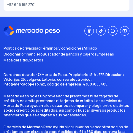
+52 646 168 2701
Política de privacidad
Términos y condiciones
Afiliado
Diccionario financiero
Buscador de Bancos y Cajeros
Empresas
Mapa del sitio
Expertos
Derechos de autor ©
Mercado Peso
. Propietario:
SIA JEFF
. Dirección:
Viktorijas 25, Jelgava, Letonia
, correo electrónico:
info@mercadopeso.mx
, código de empresa:
43603085405
.
Mercado Peso no es un proveedor de préstamos ni de tarjetas de
crédito y no emite préstamos ni tarjetas de crédito. Los servicios de
Mercado Peso ayudan a los usuarios a comparar y elegir entre distintos
socios crediticios acreditados, así como a buscar diversos productos
financieros que se adapten a sus necesidades.
El servicio de Mercado Peso ayuda a los usuarios a encontrar socios de
préstamos con plazos de pago flexibles de 91 a 360 días, con una tasa