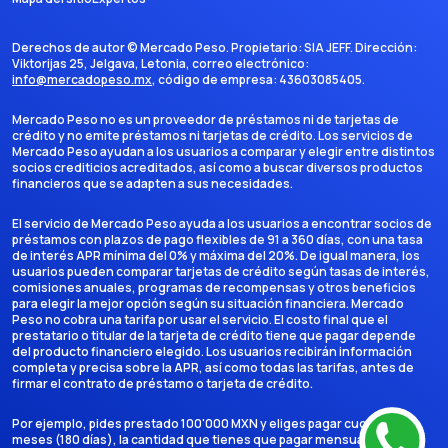
Derechos de autor ©
Mercado Peso
. Propietario:
SIA JEFF
. Dirección:
Viktorijas 25, Jelgava, Letonia
, correo electrónico:
info@mercadopeso.mx
, código de empresa:
43603085405
.
Mercado Peso no es un proveedor de préstamos ni de tarjetas de
crédito y no emite préstamos ni tarjetas de crédito. Los servicios de
Mercado Peso ayudan a los usuarios a comparar y elegir entre distintos
socios crediticios acreditados, así como a buscar diversos productos
financieros que se adapten a sus necesidades.
El servicio de Mercado Peso ayuda a los usuarios a encontrar socios de
préstamos con plazos de pago flexibles de 91 a 360 días, con una tasa
de interés APR mínima del 0% y máxima del 20%. De igual manera, los
usuarios pueden comparar tarjetas de crédito según tasas de interés,
comisiones anuales, programas de recompensas y otros beneficios
para elegir la mejor opción según su situación financiera. Mercado
Peso no cobra una tarifa por usar el servicio. El costo final que el
prestatario o titular de la tarjeta de crédito tiene que pagar depende
del producto financiero elegido. Los usuarios recibirán información
completa y precisa sobre la APR, así como todas las tarifas, antes de
firmar el contrato de préstamo o tarjeta de crédito.
Por ejemplo, pides prestado 100'000 MXN y eliges pagar cuotas en 6
meses (180 días), la cantidad que tienes que pagar mensualmente es