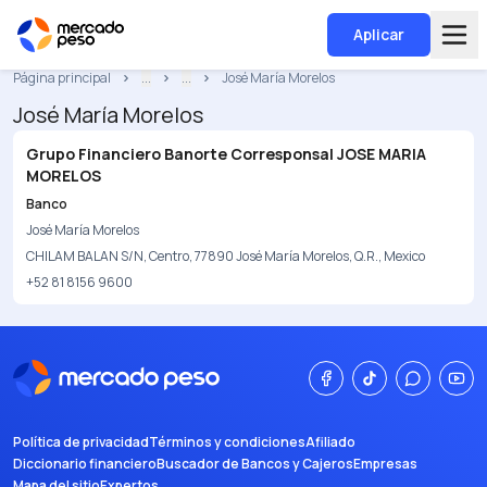
Aplicar
Página principal
...
...
José María Morelos
José María Morelos
Grupo Financiero Banorte Corresponsal JOSE MARIA
MORELOS
Banco
José María Morelos
CHILAM BALAN S/N, Centro, 77890 José María Morelos, Q.R., Mexico
+52 81 8156 9600
Política de privacidad
Términos y condiciones
Afiliado
Diccionario financiero
Buscador de Bancos y Cajeros
Empresas
Mapa del sitio
Expertos