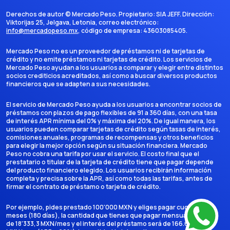
Derechos de autor ©
Mercado Peso
. Propietario:
SIA JEFF
. Dirección:
Viktorijas 25, Jelgava, Letonia
, correo electrónico:
info@mercadopeso.mx
, código de empresa:
43603085405
.
Mercado Peso no es un proveedor de préstamos ni de tarjetas de
crédito y no emite préstamos ni tarjetas de crédito. Los servicios de
Mercado Peso ayudan a los usuarios a comparar y elegir entre distintos
socios crediticios acreditados, así como a buscar diversos productos
financieros que se adapten a sus necesidades.
El servicio de Mercado Peso ayuda a los usuarios a encontrar socios de
préstamos con plazos de pago flexibles de 91 a 360 días, con una tasa
de interés APR mínima del 0% y máxima del 20%. De igual manera, los
usuarios pueden comparar tarjetas de crédito según tasas de interés,
comisiones anuales, programas de recompensas y otros beneficios
para elegir la mejor opción según su situación financiera. Mercado
Peso no cobra una tarifa por usar el servicio. El costo final que el
prestatario o titular de la tarjeta de crédito tiene que pagar depende
del producto financiero elegido. Los usuarios recibirán información
completa y precisa sobre la APR, así como todas las tarifas, antes de
firmar el contrato de préstamo o tarjeta de crédito.
Por ejemplo, pides prestado 100'000 MXN y eliges pagar cuotas en 6
meses (180 días), la cantidad que tienes que pagar mensualmente es
de 18'333,3 MXN/mes y el interés del préstamo será de 166.666,7