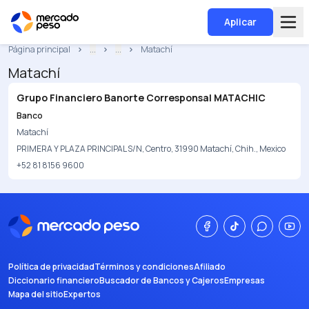
Aplicar
Página principal
...
...
Matachí
Matachí
Grupo Financiero Banorte Corresponsal MATACHIC
Banco
Matachí
PRIMERA Y PLAZA PRINCIPAL S/N, Centro, 31990 Matachí, Chih., Mexico
+52 81 8156 9600
Política de privacidad
Términos y condiciones
Afiliado
Diccionario financiero
Buscador de Bancos y Cajeros
Empresas
Mapa del sitio
Expertos