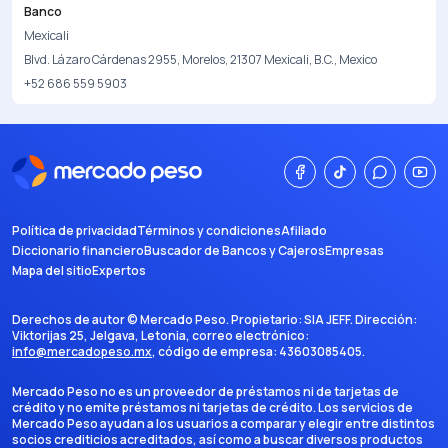
Banco
Mexicali
Blvd. Lázaro Cárdenas 2955, Morelos, 21307 Mexicali, B.C., Mexico
+52 686 559 5903
Política de privacidad
Términos y condiciones
Afiliado
Diccionario financiero
Buscador de Bancos y Cajeros
Empresas
Mapa del sitio
Expertos
Derechos de autor ©
Mercado Peso
. Propietario:
SIA JEFF
. Dirección:
Viktorijas 25, Jelgava, Letonia
, correo electrónico:
info@mercadopeso.mx
, código de empresa:
43603085405
.
Mercado Peso no es un proveedor de préstamos ni de tarjetas de
crédito y no emite préstamos ni tarjetas de crédito. Los servicios de
Mercado Peso ayudan a los usuarios a comparar y elegir entre distintos
socios crediticios acreditados, así como a buscar diversos productos