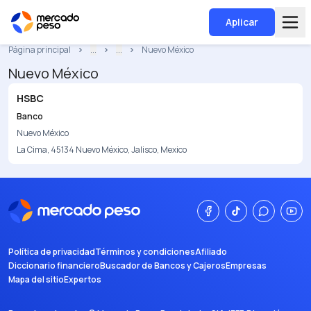
Aplicar
Página principal
...
...
Nuevo México
Nuevo México
HSBC
Banco
Nuevo México
La Cima, 45134 Nuevo México, Jalisco, Mexico
Política de privacidad
Términos y condiciones
Afiliado
Diccionario financiero
Buscador de Bancos y Cajeros
Empresas
Mapa del sitio
Expertos