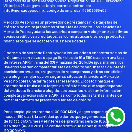
Derechos de autor ©
Mercado Peso
. Propietario:
SIA JEFF
. Dirección:
Viktorijas 25, Jelgava, Letonia
, correo electrónico:
info@mercadopeso.mx
, código de empresa:
43603085405
.
Mercado Peso no es un proveedor de préstamos ni de tarjetas de
crédito y no emite préstamos ni tarjetas de crédito. Los servicios de
Mercado Peso ayudan a los usuarios a comparar y elegir entre distintos
socios crediticios acreditados, así como a buscar diversos productos
financieros que se adapten a sus necesidades.
El servicio de Mercado Peso ayuda a los usuarios a encontrar socios de
préstamos con plazos de pago flexibles de 91 a 360 días, con una tasa
de interés APR mínima del 0% y máxima del 20%. De igual manera, los
usuarios pueden comparar tarjetas de crédito según tasas de interés,
comisiones anuales, programas de recompensas y otros beneficios
para elegir la mejor opción según su situación financiera. Mercado
Peso no cobra una tarifa por usar el servicio. El costo final que el
prestatario o titular de la tarjeta de crédito tiene que pagar depende
del producto financiero elegido. Los usuarios recibirán información
completa y precisa sobre la APR, así como todas las tarifas, antes de
firmar el contrato de préstamo o tarjeta de crédito.
Por ejemplo, pides prestado 100'000 MXN y eliges pagar cuotas en 6
meses (180 días), la cantidad que tienes que pagar mensualmente es
de 18'333,3 MXN/mes y el interés del préstamo será de 166.666,7
MXN/mes (APR = 20%). La cantidad total que tienes que pagar es
110'000 MXN.