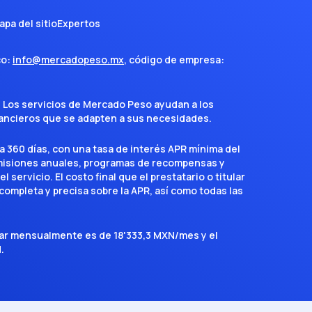
apa del sitio
Expertos
co:
info@mercadopeso.mx
, código de empresa:
. Los servicios de Mercado Peso ayudan a los
inancieros que se adapten a sus necesidades.
a 360 días, con una tasa de interés APR mínima del
omisiones anuales, programas de recompensas y
servicio. El costo final que el prestatario o titular
completa y precisa sobre la APR, así como todas las
agar mensualmente es de 18'333,3 MXN/mes y el
.