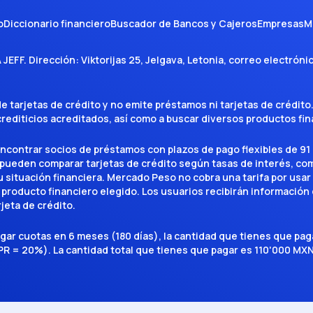
o
Diccionario financiero
Buscador de Bancos y Cajeros
Empresas
M
A JEFF
. Dirección:
Viktorijas 25, Jelgava, Letonia
, correo electróni
tarjetas de crédito y no emite préstamos ni tarjetas de crédito
 crediticios acreditados, así como a buscar diversos productos f
encontrar socios de préstamos con plazos de pago flexibles de 91 
 pueden comparar tarjetas de crédito según tasas de interés, c
situación financiera. Mercado Peso no cobra una tarifa por usar el 
 producto financiero elegido. Los usuarios recibirán información 
rjeta de crédito.
agar cuotas en 6 meses (180 días), la cantidad que tienes que p
R = 20%). La cantidad total que tienes que pagar es 110'000 MXN