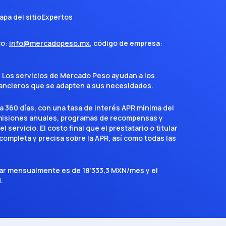
apa del sitio
Expertos
co:
info@mercadopeso.mx
, código de empresa:
. Los servicios de Mercado Peso ayudan a los
inancieros que se adapten a sus necesidades.
a 360 días, con una tasa de interés APR mínima del
omisiones anuales, programas de recompensas y
servicio. El costo final que el prestatario o titular
completa y precisa sobre la APR, así como todas las
agar mensualmente es de 18'333,3 MXN/mes y el
.