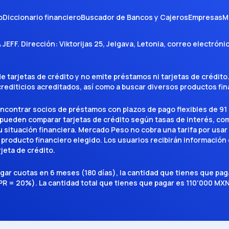
o
Diccionario financiero
Buscador de Bancos y Cajeros
Empresas
M
A JEFF
. Dirección:
Viktorijas 25, Jelgava, Letonia
, correo electróni
tarjetas de crédito y no emite préstamos ni tarjetas de crédito
 crediticios acreditados, así como a buscar diversos productos f
encontrar socios de préstamos con plazos de pago flexibles de 91 
 pueden comparar tarjetas de crédito según tasas de interés, c
situación financiera. Mercado Peso no cobra una tarifa por usar el 
 producto financiero elegido. Los usuarios recibirán información 
rjeta de crédito.
agar cuotas en 6 meses (180 días), la cantidad que tienes que p
R = 20%). La cantidad total que tienes que pagar es 110'000 MXN