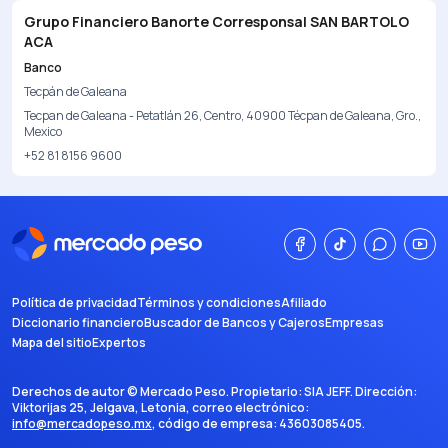
Grupo Financiero Banorte Corresponsal SAN BARTOLO
ACA
Banco
Tecpán de Galeana
Tecpan de Galeana - Petatlán 26, Centro, 40900 Técpan de Galeana, Gro.,
Mexico
+52 81 8156 9600
Política de privacidad
Términos y condiciones
Afiliado
Diccionario financiero
Buscador de Bancos y Cajeros
Empresas
Mapa del sitio
Expertos
Derechos de autor ©
Mercado Peso
. Propietario:
SIA JEFF
. Dirección:
Viktorijas 25, Jelgava, Letonia
, correo electrónico:
info@mercadopeso.mx
, código de empresa:
43603085405
.