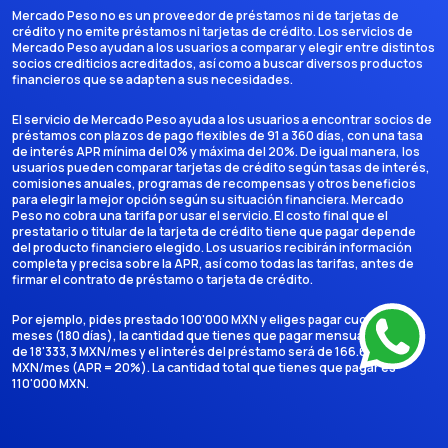
Mercado Peso no es un proveedor de préstamos ni de tarjetas de
crédito y no emite préstamos ni tarjetas de crédito. Los servicios de
Mercado Peso ayudan a los usuarios a comparar y elegir entre distintos
socios crediticios acreditados, así como a buscar diversos productos
financieros que se adapten a sus necesidades.
El servicio de Mercado Peso ayuda a los usuarios a encontrar socios de
préstamos con plazos de pago flexibles de 91 a 360 días, con una tasa
de interés APR mínima del 0% y máxima del 20%. De igual manera, los
usuarios pueden comparar tarjetas de crédito según tasas de interés,
comisiones anuales, programas de recompensas y otros beneficios
para elegir la mejor opción según su situación financiera. Mercado
Peso no cobra una tarifa por usar el servicio. El costo final que el
prestatario o titular de la tarjeta de crédito tiene que pagar depende
del producto financiero elegido. Los usuarios recibirán información
completa y precisa sobre la APR, así como todas las tarifas, antes de
firmar el contrato de préstamo o tarjeta de crédito.
Por ejemplo, pides prestado 100'000 MXN y eliges pagar cuotas en 6
meses (180 días), la cantidad que tienes que pagar mensualmente es
de 18'333,3 MXN/mes y el interés del préstamo será de 166.666,7
MXN/mes (APR = 20%). La cantidad total que tienes que pagar es
110'000 MXN.