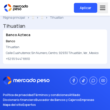
Aplicar
Página principal
...
...
Tihuatlan
Tihuatlan
Banco Azteca
Banco
Tihuatlan
Calle Cuahutemoc Sin Numero, Centro, 92930 Tihuatlán, Ver., Mexico
+52 55 5447 8810
Política de privacidad
Términos y condiciones
Afiliado
Diccionario financiero
Buscador de Bancos y Cajeros
Empresas
Mapa del sitio
Expertos