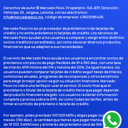
Derechos de autor ©
Mercado Peso
. Propietario:
SIA JEFF
. Dirección:
Viktorijas 25, Jelgava, Letonia
, correo electrónico:
info@mercadopeso.mx
, código de empresa:
43603085405
.
Mercado Peso no es un proveedor de préstamos ni de tarjetas de
crédito y no emite préstamos ni tarjetas de crédito. Los servicios de
Mercado Peso ayudan a los usuarios a comparar y elegir entre distintos
socios crediticios acreditados, así como a buscar diversos productos
financieros que se adapten a sus necesidades.
El servicio de Mercado Peso ayuda a los usuarios a encontrar socios de
préstamos con plazos de pago flexibles de 91 a 360 días, con una tasa
de interés APR mínima del 0% y máxima del 20%. De igual manera, los
usuarios pueden comparar tarjetas de crédito según tasas de interés,
comisiones anuales, programas de recompensas y otros beneficios
para elegir la mejor opción según su situación financiera. Mercado
Peso no cobra una tarifa por usar el servicio. El costo final que el
prestatario o titular de la tarjeta de crédito tiene que pagar depende
del producto financiero elegido. Los usuarios recibirán información
completa y precisa sobre la APR, así como todas las tarifas, antes de
firmar el contrato de préstamo o tarjeta de crédito.
Por ejemplo, pides prestado 100'000 MXN y eliges pagar cuotas en 6
meses (180 días), la cantidad que tienes que pagar mensualmente es
de 18'333,3 MXN/mes y el interés del préstamo será de 166.666,7