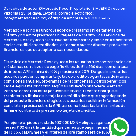
Derechos de autor ©
Mercado Peso
. Propietario:
SIA JEFF
. Dirección:
Viktorijas 25, Jelgava, Letonia
, correo electrónico:
info@mercadopeso.mx
, código de empresa:
43603085405
.
Mercado Peso no es un proveedor de préstamos ni de tarjetas de
crédito y no emite préstamos ni tarjetas de crédito. Los servicios de
Mercado Peso ayudan a los usuarios a comparar y elegir entre distintos
socios crediticios acreditados, así como a buscar diversos productos
financieros que se adapten a sus necesidades.
El servicio de Mercado Peso ayuda a los usuarios a encontrar socios de
préstamos con plazos de pago flexibles de 91 a 360 días, con una tasa
de interés APR mínima del 0% y máxima del 20%. De igual manera, los
usuarios pueden comparar tarjetas de crédito según tasas de interés,
comisiones anuales, programas de recompensas y otros beneficios
para elegir la mejor opción según su situación financiera. Mercado
Peso no cobra una tarifa por usar el servicio. El costo final que el
prestatario o titular de la tarjeta de crédito tiene que pagar depende
del producto financiero elegido. Los usuarios recibirán información
completa y precisa sobre la APR, así como todas las tarifas, antes de
firmar el contrato de préstamo o tarjeta de crédito.
Por ejemplo, pides prestado 100'000 MXN y eliges pagar cuotas en 6
meses (180 días), la cantidad que tienes que pagar mensualmente es
de 18'333,3 MXN/mes y el interés del préstamo será de 166.666,7