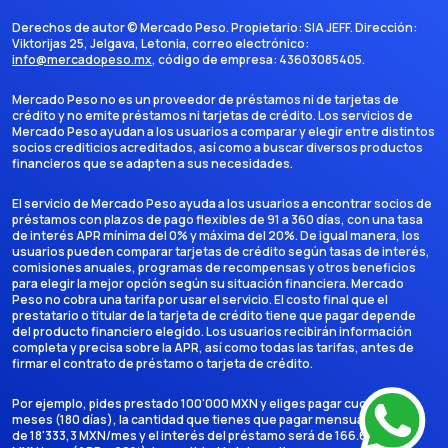
Derechos de autor ©
Mercado Peso
. Propietario:
SIA JEFF
. Dirección:
Viktorijas 25, Jelgava, Letonia
, correo electrónico:
info@mercadopeso.mx
, código de empresa:
43603085405
.
Mercado Peso no es un proveedor de préstamos ni de tarjetas de
crédito y no emite préstamos ni tarjetas de crédito. Los servicios de
Mercado Peso ayudan a los usuarios a comparar y elegir entre distintos
socios crediticios acreditados, así como a buscar diversos productos
financieros que se adapten a sus necesidades.
El servicio de Mercado Peso ayuda a los usuarios a encontrar socios de
préstamos con plazos de pago flexibles de 91 a 360 días, con una tasa
de interés APR mínima del 0% y máxima del 20%. De igual manera, los
usuarios pueden comparar tarjetas de crédito según tasas de interés,
comisiones anuales, programas de recompensas y otros beneficios
para elegir la mejor opción según su situación financiera. Mercado
Peso no cobra una tarifa por usar el servicio. El costo final que el
prestatario o titular de la tarjeta de crédito tiene que pagar depende
del producto financiero elegido. Los usuarios recibirán información
completa y precisa sobre la APR, así como todas las tarifas, antes de
firmar el contrato de préstamo o tarjeta de crédito.
Por ejemplo, pides prestado 100'000 MXN y eliges pagar cuotas en 6
meses (180 días), la cantidad que tienes que pagar mensualmente es
de 18'333,3 MXN/mes y el interés del préstamo será de 166.666,7