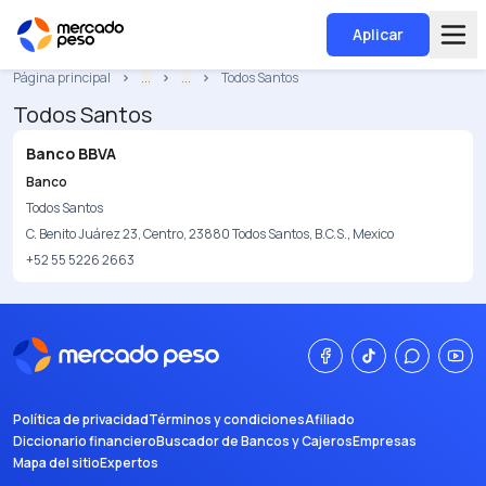
Aplicar
Página principal
...
...
Todos Santos
Todos Santos
Banco BBVA
Banco
Todos Santos
C. Benito Juárez 23, Centro, 23880 Todos Santos, B.C.S., Mexico
+52 55 5226 2663
Política de privacidad
Términos y condiciones
Afiliado
Diccionario financiero
Buscador de Bancos y Cajeros
Empresas
Mapa del sitio
Expertos