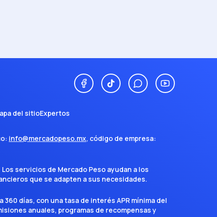
apa del sitio
Expertos
co:
info@mercadopeso.mx
, código de empresa:
. Los servicios de Mercado Peso ayudan a los
inancieros que se adapten a sus necesidades.
a 360 días, con una tasa de interés APR mínima del
omisiones anuales, programas de recompensas y