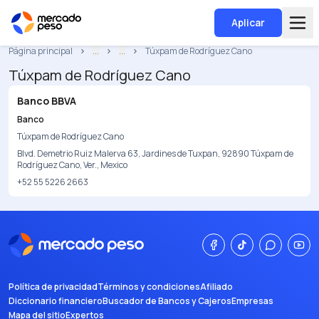
Aplicar
Página principal
...
...
Túxpam de Rodríguez Cano
Túxpam de Rodríguez Cano
Banco BBVA
Banco
Túxpam de Rodríguez Cano
Blvd. Demetrio Ruiz Malerva 63, Jardines de Tuxpan, 92890 Túxpam de
Rodríguez Cano, Ver., Mexico
+52 55 5226 2663
Política de privacidad
Términos y condiciones
Afiliado
Diccionario financiero
Buscador de Bancos y Cajeros
Empresas
Mapa del sitio
Expertos