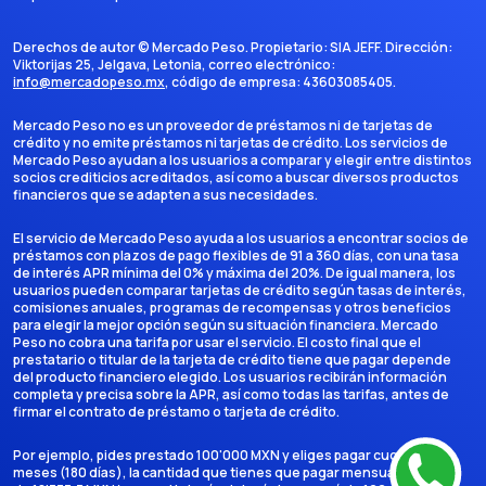
Derechos de autor ©
Mercado Peso
. Propietario:
SIA JEFF
. Dirección:
Viktorijas 25, Jelgava, Letonia
, correo electrónico:
info@mercadopeso.mx
, código de empresa:
43603085405
.
Mercado Peso no es un proveedor de préstamos ni de tarjetas de
crédito y no emite préstamos ni tarjetas de crédito. Los servicios de
Mercado Peso ayudan a los usuarios a comparar y elegir entre distintos
socios crediticios acreditados, así como a buscar diversos productos
financieros que se adapten a sus necesidades.
El servicio de Mercado Peso ayuda a los usuarios a encontrar socios de
préstamos con plazos de pago flexibles de 91 a 360 días, con una tasa
de interés APR mínima del 0% y máxima del 20%. De igual manera, los
usuarios pueden comparar tarjetas de crédito según tasas de interés,
comisiones anuales, programas de recompensas y otros beneficios
para elegir la mejor opción según su situación financiera. Mercado
Peso no cobra una tarifa por usar el servicio. El costo final que el
prestatario o titular de la tarjeta de crédito tiene que pagar depende
del producto financiero elegido. Los usuarios recibirán información
completa y precisa sobre la APR, así como todas las tarifas, antes de
firmar el contrato de préstamo o tarjeta de crédito.
Por ejemplo, pides prestado 100'000 MXN y eliges pagar cuotas en 6
meses (180 días), la cantidad que tienes que pagar mensualmente es