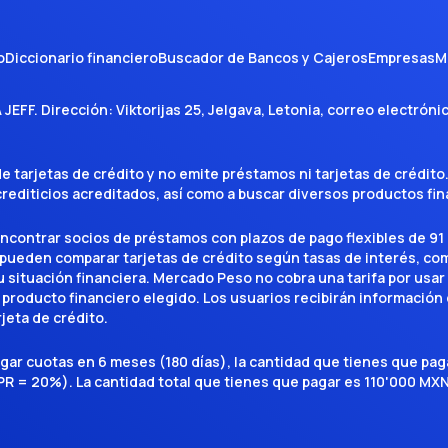
o
Diccionario financiero
Buscador de Bancos y Cajeros
Empresas
M
A JEFF
. Dirección:
Viktorijas 25, Jelgava, Letonia
, correo electróni
tarjetas de crédito y no emite préstamos ni tarjetas de crédito
 crediticios acreditados, así como a buscar diversos productos f
encontrar socios de préstamos con plazos de pago flexibles de 91 
 pueden comparar tarjetas de crédito según tasas de interés, c
situación financiera. Mercado Peso no cobra una tarifa por usar el 
 producto financiero elegido. Los usuarios recibirán información 
rjeta de crédito.
agar cuotas en 6 meses (180 días), la cantidad que tienes que p
R = 20%). La cantidad total que tienes que pagar es 110'000 MXN