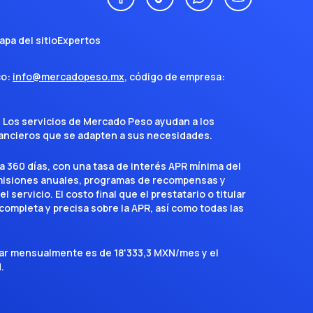
apa del sitio
Expertos
co:
info@mercadopeso.mx
, código de empresa:
. Los servicios de Mercado Peso ayudan a los
inancieros que se adapten a sus necesidades.
a 360 días, con una tasa de interés APR mínima del
omisiones anuales, programas de recompensas y
servicio. El costo final que el prestatario o titular
completa y precisa sobre la APR, así como todas las
agar mensualmente es de 18'333,3 MXN/mes y el
.