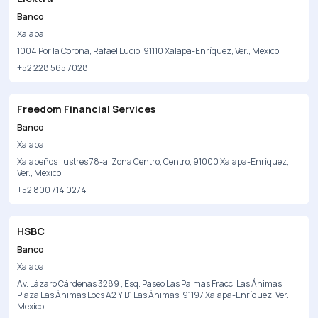
Banco
Xalapa
1004 Por la Corona, Rafael Lucio, 91110 Xalapa-Enríquez, Ver., Mexico
+52 228 565 7028
Freedom Financial Services
Banco
Xalapa
Xalapeños Ilustres 78-a, Zona Centro, Centro, 91000 Xalapa-Enríquez,
Ver., Mexico
+52 800 714 0274
HSBC
Banco
Xalapa
Av. Lázaro Cárdenas 3289 , Esq. Paseo Las Palmas Fracc. Las Ánimas,
Plaza Las Ánimas Locs A2 Y B1 Las Ánimas, 91197 Xalapa-Enríquez, Ver.,
Mexico