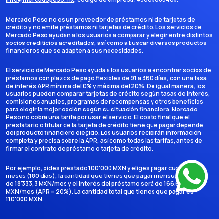
Mercado Peso no es un proveedor de préstamos ni de tarjetas de
crédito y no emite préstamos ni tarjetas de crédito. Los servicios de
Mercado Peso ayudan a los usuarios a comparar y elegir entre distintos
socios crediticios acreditados, así como a buscar diversos productos
financieros que se adapten a sus necesidades.
El servicio de Mercado Peso ayuda a los usuarios a encontrar socios de
préstamos con plazos de pago flexibles de 91 a 360 días, con una tasa
de interés APR mínima del 0% y máxima del 20%. De igual manera, los
usuarios pueden comparar tarjetas de crédito según tasas de interés,
comisiones anuales, programas de recompensas y otros beneficios
para elegir la mejor opción según su situación financiera. Mercado
Peso no cobra una tarifa por usar el servicio. El costo final que el
prestatario o titular de la tarjeta de crédito tiene que pagar depende
del producto financiero elegido. Los usuarios recibirán información
completa y precisa sobre la APR, así como todas las tarifas, antes de
firmar el contrato de préstamo o tarjeta de crédito.
Por ejemplo, pides prestado 100'000 MXN y eliges pagar cuotas en 6
meses (180 días), la cantidad que tienes que pagar mensualmente es
de 18'333,3 MXN/mes y el interés del préstamo será de 166.666,7
MXN/mes (APR = 20%). La cantidad total que tienes que pagar es
110'000 MXN.