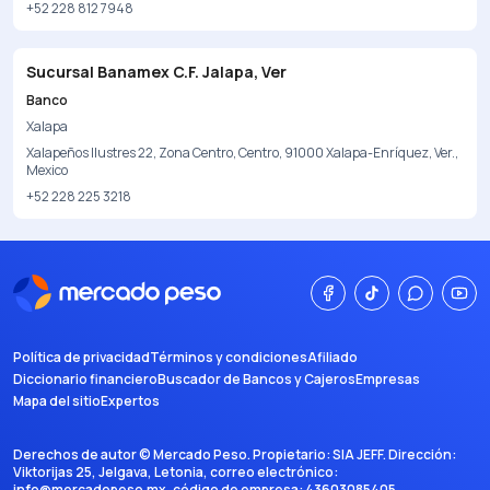
+52 228 812 7948
Sucursal Banamex C.F. Jalapa, Ver
Banco
Xalapa
Xalapeños Ilustres 22, Zona Centro, Centro, 91000 Xalapa-Enríquez, Ver.,
Mexico
+52 228 225 3218
Política de privacidad
Términos y condiciones
Afiliado
Diccionario financiero
Buscador de Bancos y Cajeros
Empresas
Mapa del sitio
Expertos
Derechos de autor ©
Mercado Peso
. Propietario:
SIA JEFF
. Dirección:
Viktorijas 25, Jelgava, Letonia
, correo electrónico:
info@mercadopeso.mx
, código de empresa:
43603085405
.