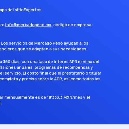
apa del sitio
Expertos
co:
info@mercadopeso.mx
, código de empresa:
. Los servicios de Mercado Peso ayudan a los
inancieros que se adapten a sus necesidades.
a 360 días, con una tasa de interés APR mínima del
omisiones anuales, programas de recompensas y
servicio. El costo final que el prestatario o titular
completa y precisa sobre la APR, así como todas las
agar mensualmente es de 18'333,3 MXN/mes y el
.