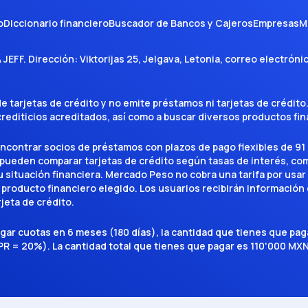
o
Diccionario financiero
Buscador de Bancos y Cajeros
Empresas
M
A JEFF
. Dirección:
Viktorijas 25, Jelgava, Letonia
, correo electróni
tarjetas de crédito y no emite préstamos ni tarjetas de crédito
 crediticios acreditados, así como a buscar diversos productos f
encontrar socios de préstamos con plazos de pago flexibles de 91 
 pueden comparar tarjetas de crédito según tasas de interés, c
situación financiera. Mercado Peso no cobra una tarifa por usar el 
 producto financiero elegido. Los usuarios recibirán información 
rjeta de crédito.
agar cuotas en 6 meses (180 días), la cantidad que tienes que p
R = 20%). La cantidad total que tienes que pagar es 110'000 MXN