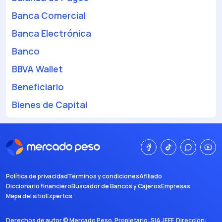
Banca Comercial
Banca Electrónica
Banco
BBVA Wallet
Beneficiario
Bienes de Capital
Política de privacidad
Términos y condiciones
Afiliado
Diccionario financiero
Buscador de Bancos y Cajeros
Empresas
Mapa del sitio
Expertos
Derechos de autor ©
Mercado Peso
. Propietario:
SIA JEFF
. Dirección: