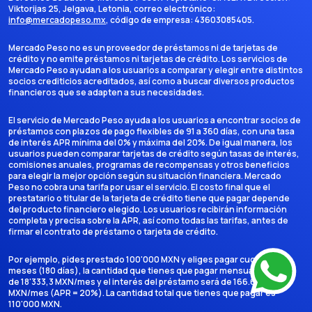
Viktorijas 25, Jelgava, Letonia
, correo electrónico:
info@mercadopeso.mx
, código de empresa:
43603085405
.
Mercado Peso no es un proveedor de préstamos ni de tarjetas de
crédito y no emite préstamos ni tarjetas de crédito. Los servicios de
Mercado Peso ayudan a los usuarios a comparar y elegir entre distintos
socios crediticios acreditados, así como a buscar diversos productos
financieros que se adapten a sus necesidades.
El servicio de Mercado Peso ayuda a los usuarios a encontrar socios de
préstamos con plazos de pago flexibles de 91 a 360 días, con una tasa
de interés APR mínima del 0% y máxima del 20%. De igual manera, los
usuarios pueden comparar tarjetas de crédito según tasas de interés,
comisiones anuales, programas de recompensas y otros beneficios
para elegir la mejor opción según su situación financiera. Mercado
Peso no cobra una tarifa por usar el servicio. El costo final que el
prestatario o titular de la tarjeta de crédito tiene que pagar depende
del producto financiero elegido. Los usuarios recibirán información
completa y precisa sobre la APR, así como todas las tarifas, antes de
firmar el contrato de préstamo o tarjeta de crédito.
Por ejemplo, pides prestado 100'000 MXN y eliges pagar cuotas en 6
meses (180 días), la cantidad que tienes que pagar mensualmente es
de 18'333,3 MXN/mes y el interés del préstamo será de 166.666,7
MXN/mes (APR = 20%). La cantidad total que tienes que pagar es
110'000 MXN.