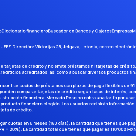
o
Diccionario financiero
Buscador de Bancos y Cajeros
Empresas
M
A JEFF
. Dirección:
Viktorijas 25, Jelgava, Letonia
, correo electróni
tarjetas de crédito y no emite préstamos ni tarjetas de crédito
 crediticios acreditados, así como a buscar diversos productos f
encontrar socios de préstamos con plazos de pago flexibles de 91 
 pueden comparar tarjetas de crédito según tasas de interés, c
situación financiera. Mercado Peso no cobra una tarifa por usar el 
 producto financiero elegido. Los usuarios recibirán información 
rjeta de crédito.
agar cuotas en 6 meses (180 días), la cantidad que tienes que p
R = 20%). La cantidad total que tienes que pagar es 110'000 MXN