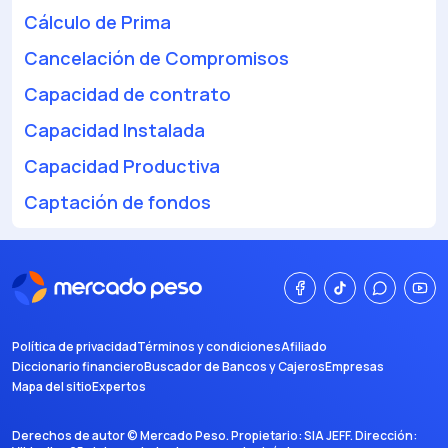
Cálculo de Prima
Cancelación de Compromisos
Capacidad de contrato
Capacidad Instalada
Capacidad Productiva
Captación de fondos
Política de privacidad
Términos y condiciones
Afiliado
Diccionario financiero
Buscador de Bancos y Cajeros
Empresas
Mapa del sitio
Expertos
Derechos de autor ©
Mercado Peso
. Propietario:
SIA JEFF
. Dirección: