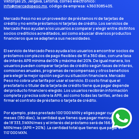
Viktorijas 25, Jelgava, Letonia
, correo electrónico:
info@mercadopeso.mx
, código de empresa:
43603085405
.
Mercado Peso no es un proveedor de préstamos ni de tarjetas de
crédito y no emite préstamos ni tarjetas de crédito. Los servicios de
Mercado Peso ayudan a los usuarios a comparar y elegir entre distintos
socios crediticios acreditados, así como a buscar diversos productos
financieros que se adapten a sus necesidades.
El servicio de Mercado Peso ayuda a los usuarios a encontrar socios de
préstamos con plazos de pago flexibles de 91 a 360 días, con una tasa
de interés APR mínima del 0% y máxima del 20%. De igual manera, los
usuarios pueden comparar tarjetas de crédito según tasas de interés,
comisiones anuales, programas de recompensas y otros beneficios
para elegir la mejor opción según su situación financiera. Mercado
Peso no cobra una tarifa por usar el servicio. El costo final que el
prestatario o titular de la tarjeta de crédito tiene que pagar depende
del producto financiero elegido. Los usuarios recibirán información
completa y precisa sobre la APR, así como todas las tarifas, antes de
firmar el contrato de préstamo o tarjeta de crédito.
Por ejemplo, pides prestado 100'000 MXN y eliges pagar cuotas en 6
meses (180 días), la cantidad que tienes que pagar mensualmente es
de 18'333,3 MXN/mes y el interés del préstamo será de 166.666,7
MXN/mes (APR = 20%). La cantidad total que tienes que pagar es
110'000 MXN.