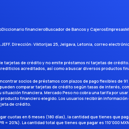
o
Diccionario financiero
Buscador de Bancos y Cajeros
Empresas
M
A JEFF
. Dirección:
Viktorijas 25, Jelgava, Letonia
, correo electróni
tarjetas de crédito y no emite préstamos ni tarjetas de crédito
 crediticios acreditados, así como a buscar diversos productos f
encontrar socios de préstamos con plazos de pago flexibles de 91 
 pueden comparar tarjetas de crédito según tasas de interés, c
situación financiera. Mercado Peso no cobra una tarifa por usar el 
 producto financiero elegido. Los usuarios recibirán información 
rjeta de crédito.
agar cuotas en 6 meses (180 días), la cantidad que tienes que p
R = 20%). La cantidad total que tienes que pagar es 110'000 MXN