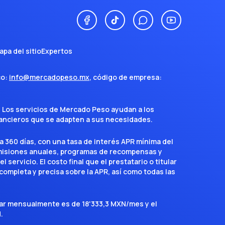
apa del sitio
Expertos
co:
info@mercadopeso.mx
, código de empresa:
. Los servicios de Mercado Peso ayudan a los
inancieros que se adapten a sus necesidades.
a 360 días, con una tasa de interés APR mínima del
omisiones anuales, programas de recompensas y
servicio. El costo final que el prestatario o titular
completa y precisa sobre la APR, así como todas las
agar mensualmente es de 18'333,3 MXN/mes y el
.