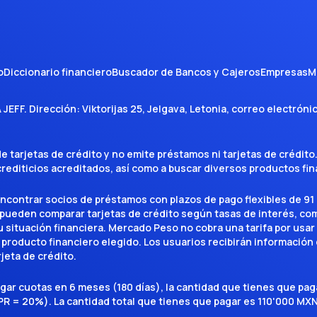
o
Diccionario financiero
Buscador de Bancos y Cajeros
Empresas
M
A JEFF
. Dirección:
Viktorijas 25, Jelgava, Letonia
, correo electróni
tarjetas de crédito y no emite préstamos ni tarjetas de crédito
 crediticios acreditados, así como a buscar diversos productos f
encontrar socios de préstamos con plazos de pago flexibles de 91 
 pueden comparar tarjetas de crédito según tasas de interés, c
situación financiera. Mercado Peso no cobra una tarifa por usar el 
 producto financiero elegido. Los usuarios recibirán información 
rjeta de crédito.
agar cuotas en 6 meses (180 días), la cantidad que tienes que p
R = 20%). La cantidad total que tienes que pagar es 110'000 MXN