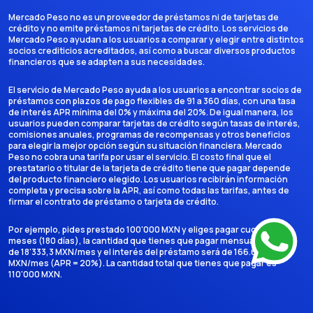
Mercado Peso no es un proveedor de préstamos ni de tarjetas de
crédito y no emite préstamos ni tarjetas de crédito. Los servicios de
Mercado Peso ayudan a los usuarios a comparar y elegir entre distintos
socios crediticios acreditados, así como a buscar diversos productos
financieros que se adapten a sus necesidades.
El servicio de Mercado Peso ayuda a los usuarios a encontrar socios de
préstamos con plazos de pago flexibles de 91 a 360 días, con una tasa
de interés APR mínima del 0% y máxima del 20%. De igual manera, los
usuarios pueden comparar tarjetas de crédito según tasas de interés,
comisiones anuales, programas de recompensas y otros beneficios
para elegir la mejor opción según su situación financiera. Mercado
Peso no cobra una tarifa por usar el servicio. El costo final que el
prestatario o titular de la tarjeta de crédito tiene que pagar depende
del producto financiero elegido. Los usuarios recibirán información
completa y precisa sobre la APR, así como todas las tarifas, antes de
firmar el contrato de préstamo o tarjeta de crédito.
Por ejemplo, pides prestado 100'000 MXN y eliges pagar cuotas en 6
meses (180 días), la cantidad que tienes que pagar mensualmente es
de 18'333,3 MXN/mes y el interés del préstamo será de 166.666,7
MXN/mes (APR = 20%). La cantidad total que tienes que pagar es
110'000 MXN.