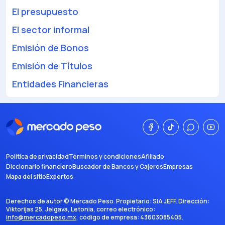
El presupuesto
El sector informal
Emisión de Bonos
Emisión de Títulos
Entidades Financieras
Política de privacidad
Términos y condiciones
Afiliado
Diccionario financiero
Buscador de Bancos y Cajeros
Empresas
Mapa del sitio
Expertos
Derechos de autor ©
Mercado Peso
. Propietario:
SIA JEFF
. Dirección:
Viktorijas 25, Jelgava, Letonia
, correo electrónico:
info@mercadopeso.mx
, código de empresa:
43603085405
.